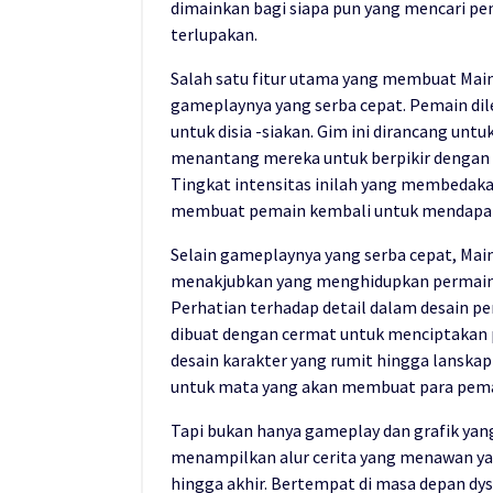
dimainkan bagi siapa pun yang mencari p
terlupakan.
Salah satu fitur utama yang membuat Main
gameplaynya yang serba cepat. Pemain dil
untuk disia -siakan. Gim ini dirancang un
menantang mereka untuk berpikir dengan 
Tingkat intensitas inilah yang membedaka
membuat pemain kembali untuk mendapat
Selain gameplaynya yang serba cepat, Ma
menakjubkan yang menghidupkan permain
Perhatian terhadap detail dalam desain p
dibuat dengan cermat untuk menciptakan 
desain karakter yang rumit hingga lansk
untuk mata yang akan membuat para pem
Tapi bukan hanya gameplay dan grafik ya
menampilkan alur cerita yang menawan y
hingga akhir. Bertempat di masa depan dy