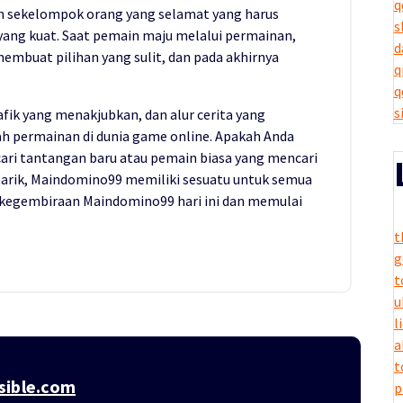
q
h sekelompok orang yang selamat yang harus
s
ang kuat. Saat pemain maju melalui permainan,
d
mbuat pilihan yang sulit, dan pada akhirnya
q
q
s
fik yang menakjubkan, dan alur cerita yang
 permainan di dunia game online. Apakah Anda
i tantangan baru atau pemain biasa yang mencari
rik, Maindomino99 memiliki sesuatu untuk semua
kegembiraan Maindomino99 hari ini dan memulai
t
g
t
u
l
a
t
ible.com
p