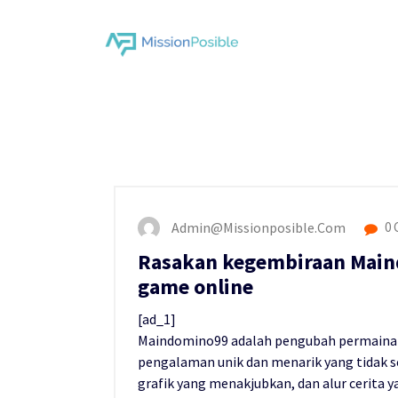
Skip
to
content
Raih kemenangan dengan slot gacor yang didukung server PKV Games berkual
Admin@missionposible.com
0 
Rasakan kegembiraan Main
game online
[ad_1]
Maindomino99 adalah pengubah permainan
pengalaman unik dan menarik yang tidak se
grafik yang menakjubkan, dan alur cerita