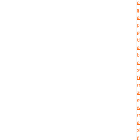
o
g
d
p
q
t
d
b
o
s
f
r
a
a
w
m
d
s
g