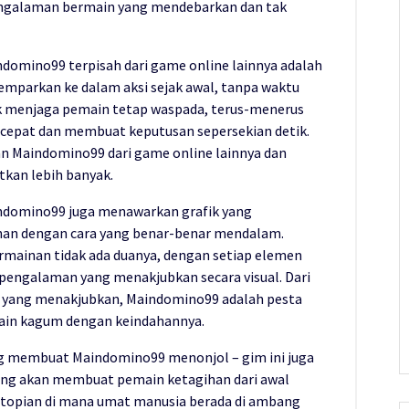
engalaman bermain yang mendebarkan dan tak
domino99 terpisah dari game online lainnya adalah
emparkan ke dalam aksi sejak awal, tanpa waktu
tuk menjaga pemain tetap waspada, terus-menerus
cepat dan membuat keputusan sepersekian detik.
n Maindomino99 dari game online lainnya dan
kan lebih banyak.
indomino99 juga menawarkan grafik yang
an dengan cara yang benar-benar mendalam.
ermainan tidak ada duanya, dengan setiap elemen
pengalaman yang menakjubkan secara visual. Dari
ap yang menakjubkan, Maindomino99 adalah pesta
ain kagum dengan keindahannya.
ng membuat Maindomino99 menonjol – gim ini juga
ang akan membuat pemain ketagihan dari awal
stopian di mana umat manusia berada di ambang