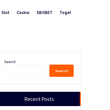
Slot
Casino
SBOBET
Togel
Search
Search
Recent Posts