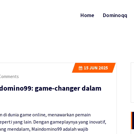
Home
Dominoqq
itas di situs slot online terpercaya.
15
JUN 2025
Comments
domino99: game-changer dalam
 di dunia game online, menawarkan pemain
perti yang lain. Dengan gameplaynya yang inovatif,
 yang mendalam, Maindomino99 adalah wajib