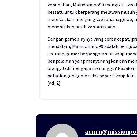
kepunahan, Maindomino99 mengikuti kisa
bersatu untuk berperang melawan musuh y
mereka akan mengungkap rahasia gelap, me
menentukan nasib kemanusiaan.
Dengan gameplaynya yang serba cepat, gra
mendalam, Maindomino99 adalah pengubah
seorang gamer berpengalaman yang mencar
pengalaman yang menyenangkan dan mena
orang. Jadi mengapa menunggu? Rasakan 
petualangan game tidak seperti yang lain.
[ad_2]
admin@missionpos