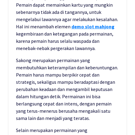
Pemain dapat memainkan kartu yang mungkin
sebenarnya tidak ada di tangannya, untuk
mengelabui lawannya agar melakukan kesalahan.
Hal ini menambah elemen
demo slot mahjong
kegembiraan dan ketegangan pada permainan,
karena pemain harus selalu waspada dan
menebak-nebak pergerakan lawannya.
Sakong merupakan permainan yang
membutuhkan keterampilan dan keberuntungan.
Pemain harus mampu berpikir cepat dan
strategis, sekaligus mampu beradaptasi dengan
perubahan keadaan dan mengambil keputusan
dalam hitungan detik. Permainan ini bisa
berlangsung cepat dan intens, dengan pemain
yang terus-menerus berusaha mengakali satu
sama lain dan menjadi yang teratas.
Selain merupakan permainan yang