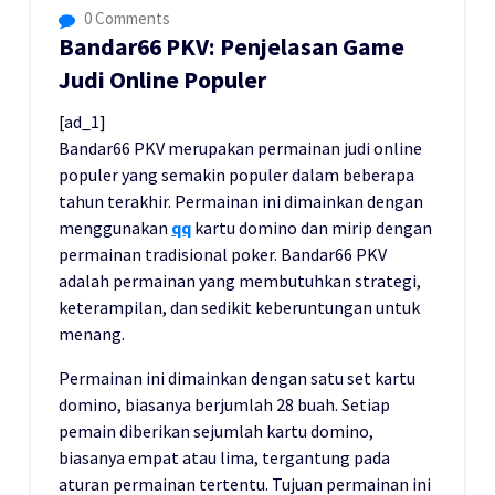
0 Comments
Bandar66 PKV: Penjelasan Game
Judi Online Populer
[ad_1]
Bandar66 PKV merupakan permainan judi online
populer yang semakin populer dalam beberapa
tahun terakhir. Permainan ini dimainkan dengan
menggunakan
qq
kartu domino dan mirip dengan
permainan tradisional poker. Bandar66 PKV
adalah permainan yang membutuhkan strategi,
keterampilan, dan sedikit keberuntungan untuk
menang.
Permainan ini dimainkan dengan satu set kartu
domino, biasanya berjumlah 28 buah. Setiap
pemain diberikan sejumlah kartu domino,
biasanya empat atau lima, tergantung pada
aturan permainan tertentu. Tujuan permainan ini