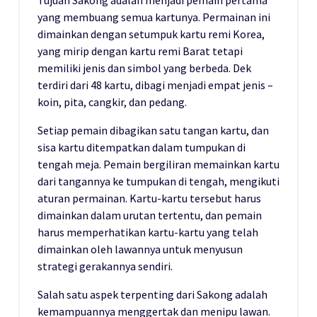
Tujuan Sakong adalah menjadi pemain pertama
yang membuang semua kartunya. Permainan ini
dimainkan dengan setumpuk kartu remi Korea,
yang mirip dengan kartu remi Barat tetapi
memiliki jenis dan simbol yang berbeda. Dek
terdiri dari 48 kartu, dibagi menjadi empat jenis –
koin, pita, cangkir, dan pedang.
Setiap pemain dibagikan satu tangan kartu, dan
sisa kartu ditempatkan dalam tumpukan di
tengah meja. Pemain bergiliran memainkan kartu
dari tangannya ke tumpukan di tengah, mengikuti
aturan permainan. Kartu-kartu tersebut harus
dimainkan dalam urutan tertentu, dan pemain
harus memperhatikan kartu-kartu yang telah
dimainkan oleh lawannya untuk menyusun
strategi gerakannya sendiri.
Salah satu aspek terpenting dari Sakong adalah
kemampuannya menggertak dan menipu lawan.