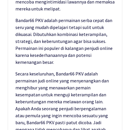
mencoba mengintimidasi lawannya dan memaksa
mereka untuk melipat.
Bandar66 PKV adalah permainan serba cepat dan
seru yang mudah dipelajari tetapi sulit untuk
dikuasai. Dibutuhkan kombinasi keterampilan,
strategi, dan keberuntungan agar bisa sukses.
Permainan ini populer di kalangan penjudi online
karena kesederhanaannya dan potensi
kemenangan besar.
Secara keseluruhan, Bandar66 PKV adalah
permainan judi online yang menyenangkan dan
menghibur yang menawarkan pemain
kesempatan untuk menguji keterampilan dan
keberuntungan mereka melawan orang lain.
Apakah Anda seorang penjudi berpengalaman
atau pemula yang ingin mencoba sesuatu yang
baru, Bandar66 PKV pasti patut dicoba. Jadi
mengapa tidak mencobanya dan lihat apakah