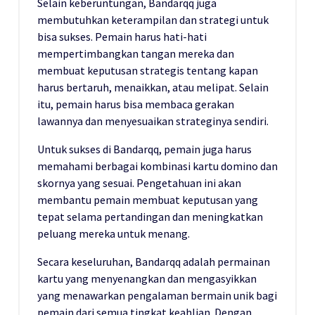
Selain keberuntungan, Bandarqq juga
membutuhkan keterampilan dan strategi untuk
bisa sukses. Pemain harus hati-hati
mempertimbangkan tangan mereka dan
membuat keputusan strategis tentang kapan
harus bertaruh, menaikkan, atau melipat. Selain
itu, pemain harus bisa membaca gerakan
lawannya dan menyesuaikan strateginya sendiri.
Untuk sukses di Bandarqq, pemain juga harus
memahami berbagai kombinasi kartu domino dan
skornya yang sesuai. Pengetahuan ini akan
membantu pemain membuat keputusan yang
tepat selama pertandingan dan meningkatkan
peluang mereka untuk menang.
Secara keseluruhan, Bandarqq adalah permainan
kartu yang menyenangkan dan mengasyikkan
yang menawarkan pengalaman bermain unik bagi
pemain dari semua tingkat keahlian. Dengan