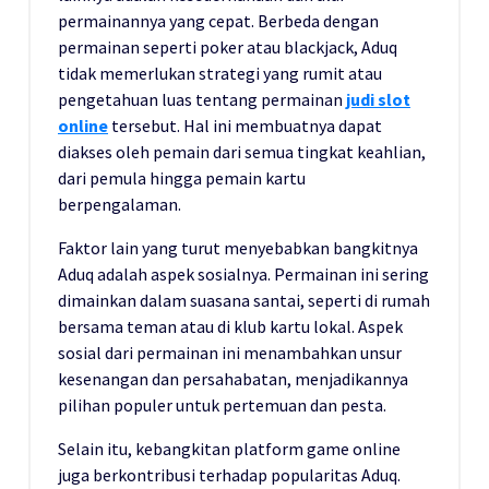
permainannya yang cepat. Berbeda dengan
permainan seperti poker atau blackjack, Aduq
tidak memerlukan strategi yang rumit atau
pengetahuan luas tentang permainan
judi slot
online
tersebut. Hal ini membuatnya dapat
diakses oleh pemain dari semua tingkat keahlian,
dari pemula hingga pemain kartu
berpengalaman.
Faktor lain yang turut menyebabkan bangkitnya
Aduq adalah aspek sosialnya. Permainan ini sering
dimainkan dalam suasana santai, seperti di rumah
bersama teman atau di klub kartu lokal. Aspek
sosial dari permainan ini menambahkan unsur
kesenangan dan persahabatan, menjadikannya
pilihan populer untuk pertemuan dan pesta.
Selain itu, kebangkitan platform game online
juga berkontribusi terhadap popularitas Aduq.