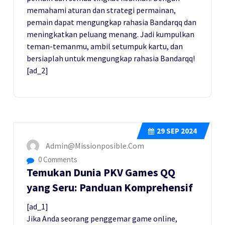
memahami aturan dan strategi permainan,
pemain dapat mengungkap rahasia Bandarqq dan
meningkatkan peluang menang. Jadi kumpulkan
teman-temanmu, ambil setumpuk kartu, dan
bersiaplah untuk mengungkap rahasia Bandarqq!
[ad_2]
29
SEP 2024
Admin@missionposible.com
0 Comments
Temukan Dunia PKV Games QQ
yang Seru: Panduan Komprehensif
[ad_1]
Jika Anda seorang penggemar game online,