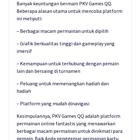
Banyak keuntungan bermain PKV Games QQ.
Beberapa alasan utama untuk mencoba platform
ini meliputi:
– Berbagai macam permainan untuk dipilih
– Grafik berkualitas tinggi dan gameplay yang
imersif
– Kemampuan untuk terhubung dengan pemain
lain dan bersaing di turnamen
– Peluang untuk memenangkan hadiah dan
hadiah
– Platform yang mudah dinavigasi
Kesimpulannya, PKV Games QQ adalah platform
permainan online fantastis yang menawarkan
berbagai macam permainan untuk dinikmati para
pemain. Baik Anda penggemar permainan kartu,