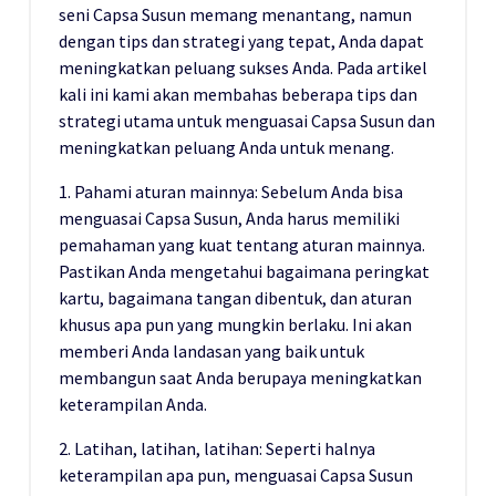
seni Capsa Susun memang menantang, namun
dengan tips dan strategi yang tepat, Anda dapat
meningkatkan peluang sukses Anda. Pada artikel
kali ini kami akan membahas beberapa tips dan
strategi utama untuk menguasai Capsa Susun dan
meningkatkan peluang Anda untuk menang.
1. Pahami aturan mainnya: Sebelum Anda bisa
menguasai Capsa Susun, Anda harus memiliki
pemahaman yang kuat tentang aturan mainnya.
Pastikan Anda mengetahui bagaimana peringkat
kartu, bagaimana tangan dibentuk, dan aturan
khusus apa pun yang mungkin berlaku. Ini akan
memberi Anda landasan yang baik untuk
membangun saat Anda berupaya meningkatkan
keterampilan Anda.
2. Latihan, latihan, latihan: Seperti halnya
keterampilan apa pun, menguasai Capsa Susun