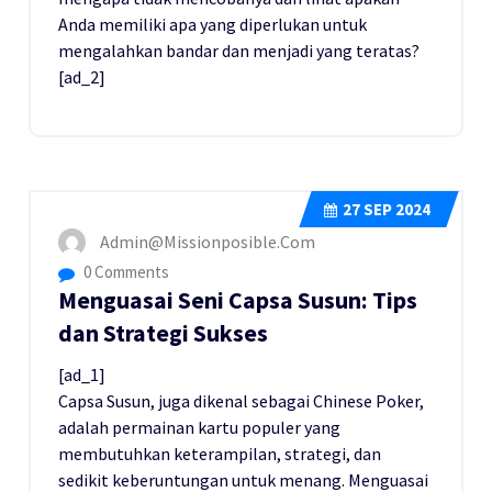
Anda memiliki apa yang diperlukan untuk
mengalahkan bandar dan menjadi yang teratas?
[ad_2]
27
SEP 2024
Admin@missionposible.com
0 Comments
Menguasai Seni Capsa Susun: Tips
dan Strategi Sukses
[ad_1]
Capsa Susun, juga dikenal sebagai Chinese Poker,
adalah permainan kartu populer yang
membutuhkan keterampilan, strategi, dan
sedikit keberuntungan untuk menang. Menguasai