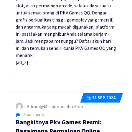
slot, atau permainan arcade, selalu ada sesuatu
untuk semua orang di PKV Games QQ. Dengan
grafis berkualitas tinggi, gameplay yang imersif,
dan antarmuka yang mudah digunakan, platform
ini pasti akan menghibur Anda selama berjam-
jam. Jadi mengapa menunggu? Daftar akun hari
ini dan temukan sendiri dunia PKV Games QQ yang
menarik!
[ad_2]
28
SEP 2024
Admin@missionposible.com
0 Comments
Bangkitnya Pkv Games Resmi:
Bagaimana Permainan Online