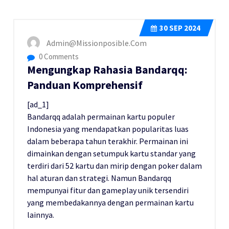
30
SEP 2024
Admin@missionposible.com
0 Comments
Mengungkap Rahasia Bandarqq:
Panduan Komprehensif
[ad_1]
Bandarqq adalah permainan kartu populer
Indonesia yang mendapatkan popularitas luas
dalam beberapa tahun terakhir. Permainan ini
dimainkan dengan setumpuk kartu standar yang
terdiri dari 52 kartu dan mirip dengan poker dalam
hal aturan dan strategi. Namun Bandarqq
mempunyai fitur dan gameplay unik tersendiri
yang membedakannya dengan permainan kartu
lainnya.