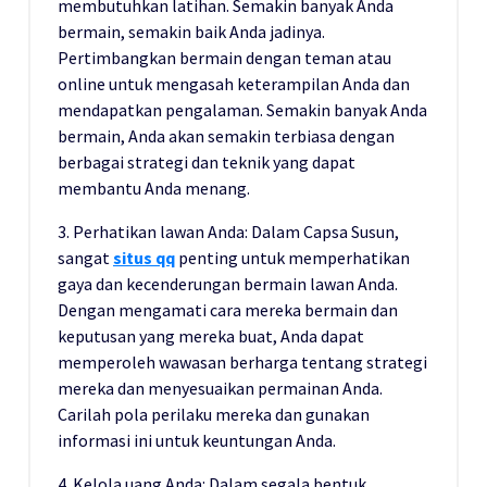
membutuhkan latihan. Semakin banyak Anda
bermain, semakin baik Anda jadinya.
Pertimbangkan bermain dengan teman atau
online untuk mengasah keterampilan Anda dan
mendapatkan pengalaman. Semakin banyak Anda
bermain, Anda akan semakin terbiasa dengan
berbagai strategi dan teknik yang dapat
membantu Anda menang.
3. Perhatikan lawan Anda: Dalam Capsa Susun,
sangat
situs qq
penting untuk memperhatikan
gaya dan kecenderungan bermain lawan Anda.
Dengan mengamati cara mereka bermain dan
keputusan yang mereka buat, Anda dapat
memperoleh wawasan berharga tentang strategi
mereka dan menyesuaikan permainan Anda.
Carilah pola perilaku mereka dan gunakan
informasi ini untuk keuntungan Anda.
4. Kelola uang Anda: Dalam segala bentuk