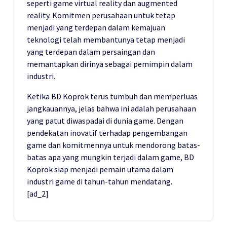
seperti game virtual reality dan augmented
reality. Komitmen perusahaan untuk tetap
menjadi yang terdepan dalam kemajuan
teknologi telah membantunya tetap menjadi
yang terdepan dalam persaingan dan
memantapkan dirinya sebagai pemimpin dalam
industri.
Ketika BD Koprok terus tumbuh dan memperluas
jangkauannya, jelas bahwa ini adalah perusahaan
yang patut diwaspadai di dunia game. Dengan
pendekatan inovatif terhadap pengembangan
game dan komitmennya untuk mendorong batas-
batas apa yang mungkin terjadi dalam game, BD
Koprok siap menjadi pemain utama dalam
industri game di tahun-tahun mendatang.
[ad_2]