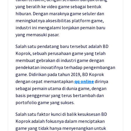
yang beralih ke video game sebagai bentuk
hiburan. Dengan maraknya game seluler dan
meningkatnya aksesibilitas platform game,
industri ini mengalami lonjakan pemain baru
yang memasuki pasar.
Salah satu pendatang baru tersebut adalah BD
Koprok, sebuah perusahaan game yang telah
membuat gebrakan di industri game dengan
pendekatan inovatifnya terhadap pengembangan
game. Didirikan pada tahun 2019, BD Koprok
dengan cepat memantapkan
qq online
dirinya
sebagai pemain utama di dunia game, dengan
basis penggemar yang terus bertambah dan
portofolio game yang sukses.
Salah satu faktor kunci di balik kesuksesan BD
Koprok adalah fokusnya dalam menciptakan
game yang tidak hanya menyenangkan untuk