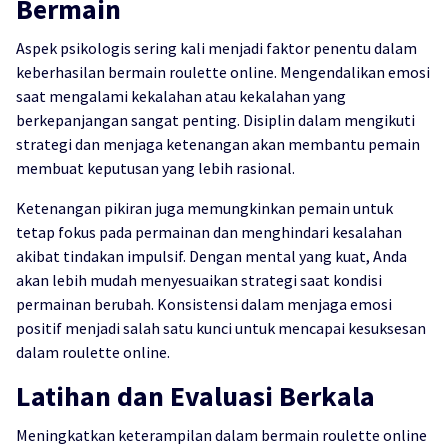
Bermain
Aspek psikologis sering kali menjadi faktor penentu dalam
keberhasilan bermain roulette online. Mengendalikan emosi
saat mengalami kekalahan atau kekalahan yang
berkepanjangan sangat penting. Disiplin dalam mengikuti
strategi dan menjaga ketenangan akan membantu pemain
membuat keputusan yang lebih rasional.
Ketenangan pikiran juga memungkinkan pemain untuk
tetap fokus pada permainan dan menghindari kesalahan
akibat tindakan impulsif. Dengan mental yang kuat, Anda
akan lebih mudah menyesuaikan strategi saat kondisi
permainan berubah. Konsistensi dalam menjaga emosi
positif menjadi salah satu kunci untuk mencapai kesuksesan
dalam roulette online.
Latihan dan Evaluasi Berkala
Meningkatkan keterampilan dalam bermain roulette online