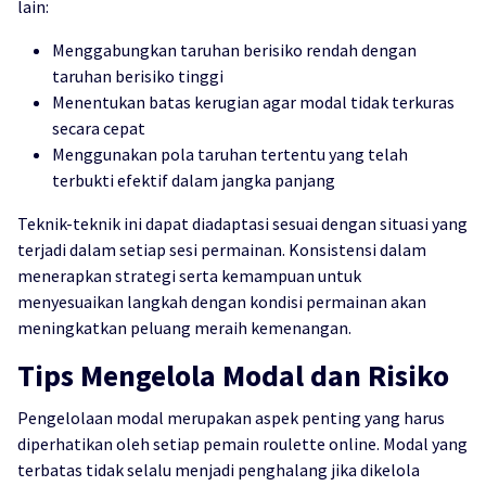
lain:
Menggabungkan taruhan berisiko rendah dengan
taruhan berisiko tinggi
Menentukan batas kerugian agar modal tidak terkuras
secara cepat
Menggunakan pola taruhan tertentu yang telah
terbukti efektif dalam jangka panjang
Teknik-teknik ini dapat diadaptasi sesuai dengan situasi yang
terjadi dalam setiap sesi permainan. Konsistensi dalam
menerapkan strategi serta kemampuan untuk
menyesuaikan langkah dengan kondisi permainan akan
meningkatkan peluang meraih kemenangan.
Tips Mengelola Modal dan Risiko
Pengelolaan modal merupakan aspek penting yang harus
diperhatikan oleh setiap pemain roulette online. Modal yang
terbatas tidak selalu menjadi penghalang jika dikelola