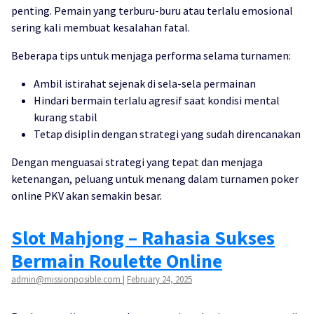
penting. Pemain yang terburu-buru atau terlalu emosional
sering kali membuat kesalahan fatal.
Beberapa tips untuk menjaga performa selama turnamen:
Ambil istirahat sejenak di sela-sela permainan
Hindari bermain terlalu agresif saat kondisi mental
kurang stabil
Tetap disiplin dengan strategi yang sudah direncanakan
Dengan menguasai strategi yang tepat dan menjaga
ketenangan, peluang untuk menang dalam turnamen poker
online PKV akan semakin besar.
Slot Mahjong – Rahasia Sukses
Bermain Roulette Online
admin@missionposible.com
|
February 24, 2025