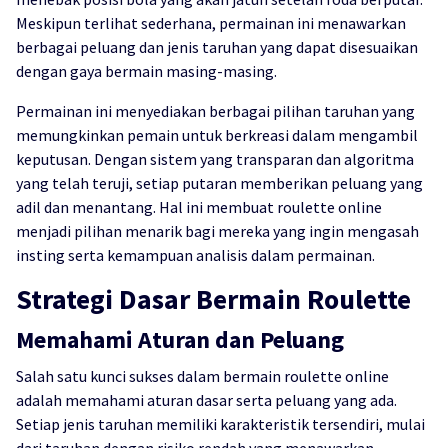
Meskipun terlihat sederhana, permainan ini menawarkan
berbagai peluang dan jenis taruhan yang dapat disesuaikan
dengan gaya bermain masing-masing.
Permainan ini menyediakan berbagai pilihan taruhan yang
memungkinkan pemain untuk berkreasi dalam mengambil
keputusan. Dengan sistem yang transparan dan algoritma
yang telah teruji, setiap putaran memberikan peluang yang
adil dan menantang. Hal ini membuat roulette online
menjadi pilihan menarik bagi mereka yang ingin mengasah
insting serta kemampuan analisis dalam permainan.
Strategi Dasar Bermain Roulette
Memahami Aturan dan Peluang
Salah satu kunci sukses dalam bermain roulette online
adalah memahami aturan dasar serta peluang yang ada.
Setiap jenis taruhan memiliki karakteristik tersendiri, mulai