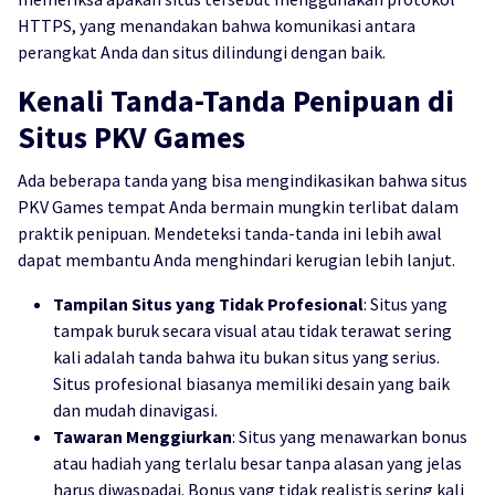
HTTPS, yang menandakan bahwa komunikasi antara
perangkat Anda dan situs dilindungi dengan baik.
Kenali Tanda-Tanda Penipuan di
Situs PKV Games
Ada beberapa tanda yang bisa mengindikasikan bahwa situs
PKV Games tempat Anda bermain mungkin terlibat dalam
praktik penipuan. Mendeteksi tanda-tanda ini lebih awal
dapat membantu Anda menghindari kerugian lebih lanjut.
Tampilan Situs yang Tidak Profesional
: Situs yang
tampak buruk secara visual atau tidak terawat sering
kali adalah tanda bahwa itu bukan situs yang serius.
Situs profesional biasanya memiliki desain yang baik
dan mudah dinavigasi.
Tawaran Menggiurkan
: Situs yang menawarkan bonus
atau hadiah yang terlalu besar tanpa alasan yang jelas
harus diwaspadai. Bonus yang tidak realistis sering kali