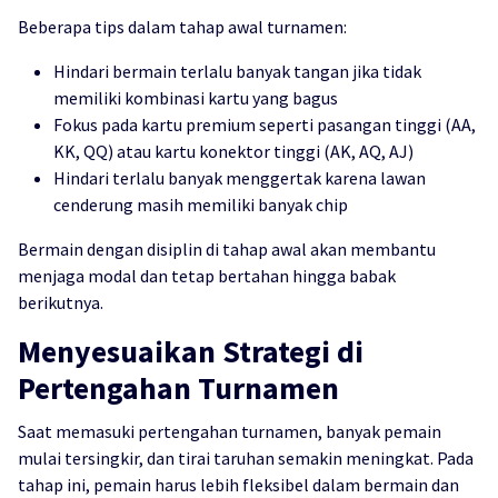
Beberapa tips dalam tahap awal turnamen:
Hindari bermain terlalu banyak tangan jika tidak
memiliki kombinasi kartu yang bagus
Fokus pada kartu premium seperti pasangan tinggi (AA,
KK, QQ) atau kartu konektor tinggi (AK, AQ, AJ)
Hindari terlalu banyak menggertak karena lawan
cenderung masih memiliki banyak chip
Bermain dengan disiplin di tahap awal akan membantu
menjaga modal dan tetap bertahan hingga babak
berikutnya.
Menyesuaikan Strategi di
Pertengahan Turnamen
Saat memasuki pertengahan turnamen, banyak pemain
mulai tersingkir, dan tirai taruhan semakin meningkat. Pada
tahap ini, pemain harus lebih fleksibel dalam bermain dan