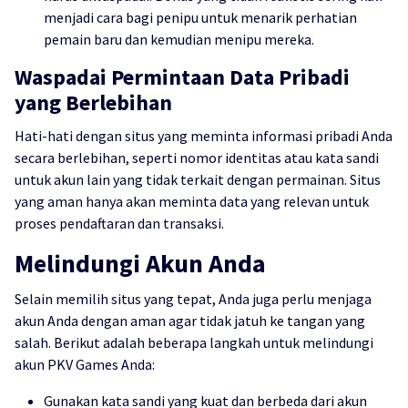
menjadi cara bagi penipu untuk menarik perhatian
pemain baru dan kemudian menipu mereka.
Waspadai Permintaan Data Pribadi
yang Berlebihan
Hati-hati dengan situs yang meminta informasi pribadi Anda
secara berlebihan, seperti nomor identitas atau kata sandi
untuk akun lain yang tidak terkait dengan permainan. Situs
yang aman hanya akan meminta data yang relevan untuk
proses pendaftaran dan transaksi.
Melindungi Akun Anda
Selain memilih situs yang tepat, Anda juga perlu menjaga
akun Anda dengan aman agar tidak jatuh ke tangan yang
salah. Berikut adalah beberapa langkah untuk melindungi
akun PKV Games Anda:
Gunakan kata sandi yang kuat dan berbeda dari akun