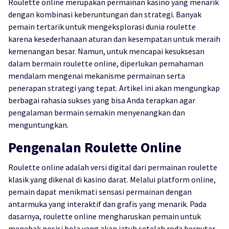
Roulette online merupakan permainan kasino yang menarik
dengan kombinasi keberuntungan dan strategi. Banyak
pemain tertarik untuk mengeksplorasi dunia roulette
karena kesederhanaan aturan dan kesempatan untuk meraih
kemenangan besar. Namun, untuk mencapai kesuksesan
dalam bermain roulette online, diperlukan pemahaman
mendalam mengenai mekanisme permainan serta
penerapan strategi yang tepat. Artikel ini akan mengungkap
berbagai rahasia sukses yang bisa Anda terapkan agar
pengalaman bermain semakin menyenangkan dan
menguntungkan.
Pengenalan Roulette Online
Roulette online adalah versi digital dari permainan roulette
klasik yang dikenal di kasino darat. Melalui platform online,
pemain dapat menikmati sensasi permainan dengan
antarmuka yang interaktif dan grafis yang menarik. Pada
dasarnya, roulette online mengharuskan pemain untuk
menebak posisi bola yang akan jatuh setelah roda berputar.