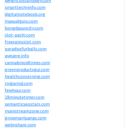
weightlossprodigy.com
smarttechyinfo.com
digitalnotebook.org
maxualguru.com
bongdasuncity.com
slot-pachi.com
freespinsslot.com
paradisefurballs.com
aveuere.info
cannabinoidtimes.com
greenproductsgui.com
healthconcerning.com
rojgarind.com
fewhour.com
18minutetimer.com
semanticseostars.com
mainstreamzone.com
growmarijuanas.com
webnshare.com