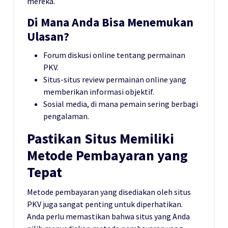
mereka.
Di Mana Anda Bisa Menemukan
Ulasan?
Forum diskusi online tentang permainan
PKV.
Situs-situs review permainan online yang
memberikan informasi objektif.
Sosial media, di mana pemain sering berbagi
pengalaman.
Pastikan Situs Memiliki
Metode Pembayaran yang
Tepat
Metode pembayaran yang disediakan oleh situs
PKV juga sangat penting untuk diperhatikan.
Anda perlu memastikan bahwa situs yang Anda