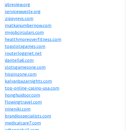
qbreview.org
servicewueste.org
zippyrevs.com
matkanumbernow.com
myjobcirculars.com
healthmoreoverfitness.com
topslotxgames.com
routerloggnet.net
dantella6.com
slotsgamesone.com
hispinzone.com
kalyanbazarnights.com
top-online-casino-usa.com
honghuidoor.com
flowingtravel.com
nineniki.com
brandiospecialists.com
medicalcare7.com
adtennaball.com