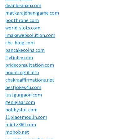
deanbeanxn.com
matkarajdhanigame.com
popthrone.com
world-slots.com
imakewebsolution.com
che-blog.com
pancakecoinz.com
flyfinley.com
prideconsultation.com
hountinglil.info
chakraaffirmations.net
bestjokes4u.com
lustgurgaon.com
geniejaar.com
bobbyslot.com
11placemoulin.com
mintz360.com
mohob.net