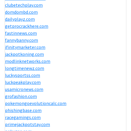
clubetechplay.com
domdombd.com
dailyplayz.com
getprocrackhere.com
fastinnews.com
fannybanny.com
ifinitymarketer.com
jackpotkoning.com
modlinknetworks.com
longtimenewz.com
luckysportss.com
luckpeakplay.com
usamicronews.com
grofashion.com
pokemongoevolutioncalc.com
phishingbase.com
racegamings.com
primejackpotstay.com