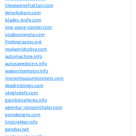
thequeenofrattan.com
denohubpro.com
blades-knife.com
one-piece-spoiler.com
studiooneiota.com
findingcasino.org
realworldcobra.com
automachine.info
autospeedsters.info
wagerchampion.info
monomousumicontest.com
deadricklingo.com
skyglobefx.com
gamblespherex.info
agentur-ramsenthaler.com
eomdesigns.com
triptrekker.info
gendxxi.net