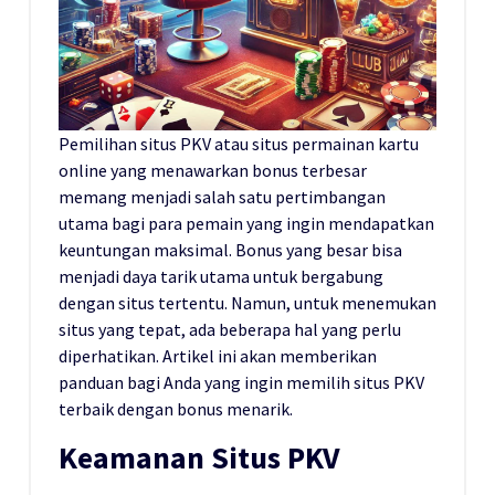
Pemilihan situs PKV atau situs permainan kartu
online yang menawarkan bonus terbesar
memang menjadi salah satu pertimbangan
utama bagi para pemain yang ingin mendapatkan
keuntungan maksimal. Bonus yang besar bisa
menjadi daya tarik utama untuk bergabung
dengan situs tertentu. Namun, untuk menemukan
situs yang tepat, ada beberapa hal yang perlu
diperhatikan. Artikel ini akan memberikan
panduan bagi Anda yang ingin memilih situs PKV
terbaik dengan bonus menarik.
Keamanan Situs PKV