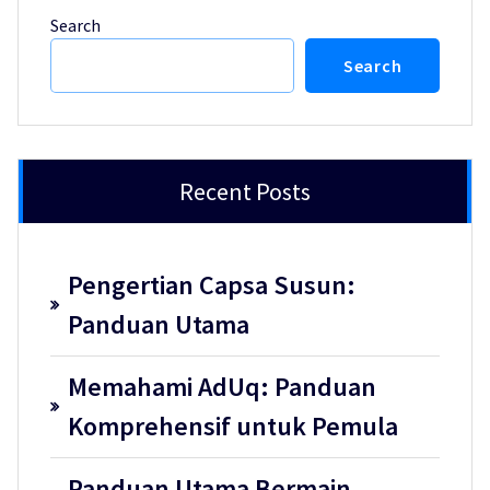
Search
Search
Recent Posts
Pengertian Capsa Susun:
Panduan Utama
Memahami AdUq: Panduan
Komprehensif untuk Pemula
Panduan Utama Bermain