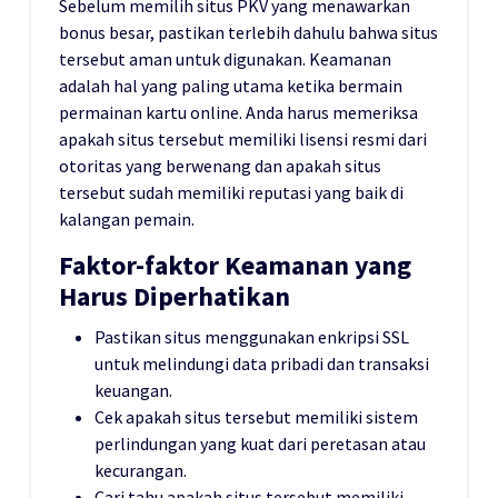
Sebelum memilih situs PKV yang menawarkan
bonus besar, pastikan terlebih dahulu bahwa situs
tersebut aman untuk digunakan. Keamanan
adalah hal yang paling utama ketika bermain
permainan kartu online. Anda harus memeriksa
apakah situs tersebut memiliki lisensi resmi dari
otoritas yang berwenang dan apakah situs
tersebut sudah memiliki reputasi yang baik di
kalangan pemain.
Faktor-faktor Keamanan yang
Harus Diperhatikan
Pastikan situs menggunakan enkripsi SSL
untuk melindungi data pribadi dan transaksi
keuangan.
Cek apakah situs tersebut memiliki sistem
perlindungan yang kuat dari peretasan atau
kecurangan.
Cari tahu apakah situs tersebut memiliki