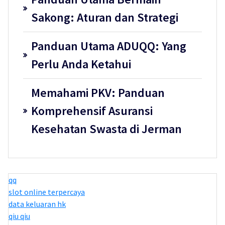
Sakong: Aturan dan Strategi
Panduan Utama ADUQQ: Yang
Perlu Anda Ketahui
Memahami PKV: Panduan
Komprehensif Asuransi
Kesehatan Swasta di Jerman
qq
slot online terpercaya
data keluaran hk
qiu qiu