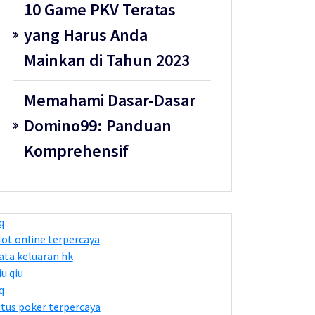
10 Game PKV Teratas
yang Harus Anda
Mainkan di Tahun 2023
Memahami Dasar-Dasar
Domino99: Panduan
Komprehensif
q
lot online terpercaya
ata keluaran hk
iu qiu
q
itus poker terpercaya