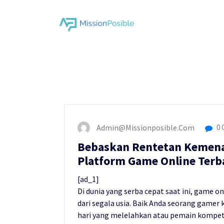
Skip
to
content
Raih kemenangan dengan slot gacor yang didukung server PKV Games berkual
Admin@missionposible.com
0 
Bebaskan Rentetan Kemen
Platform Game Online Terb
[ad_1]
Di dunia yang serba cepat saat ini, game o
dari segala usia. Baik Anda seorang gamer 
hari yang melelahkan atau pemain kompet