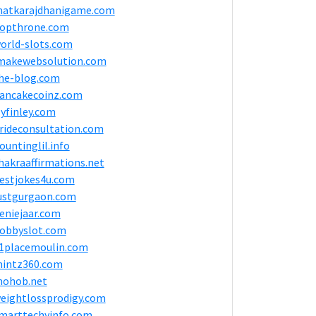
atkarajdhanigame.com
opthrone.com
orld-slots.com
makewebsolution.com
he-blog.com
ancakecoinz.com
lyfinley.com
rideconsultation.com
ountinglil.info
hakraaffirmations.net
estjokes4u.com
ustgurgaon.com
eniejaar.com
obbyslot.com
1placemoulin.com
intz360.com
ohob.net
eightlossprodigy.com
marttechyinfo.com