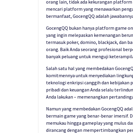
orang lain, tidak ada kekurangan platform
mencari platform yang menawarkan peng
bermanfaat, GocengQQ adalah jawabannya
GocengQQ bukan hanya platform game onlin
yang ingin melepaskan kemenangan berun
termasuk poker, domino, blackjack, dan b
orang. Baik Anda seorang profesional b
banyak peluang untuk menguji keterampil
Salah satu hal yang membedakan GocengQQ
komitmennya untuk menyediakan lingkung
teknologi enkripsi canggih dan kebijakan p
pribadi dan keuangan Anda selalu terlindung
Anda lakukan – memenangkan pertandinga
Namun yang membedakan GocengQQ adala
bermain game yang benar-benar imersif. Da
memukau hingga gameplay yang mulus dan 
dirancang dengan mempertimbangkan pemai