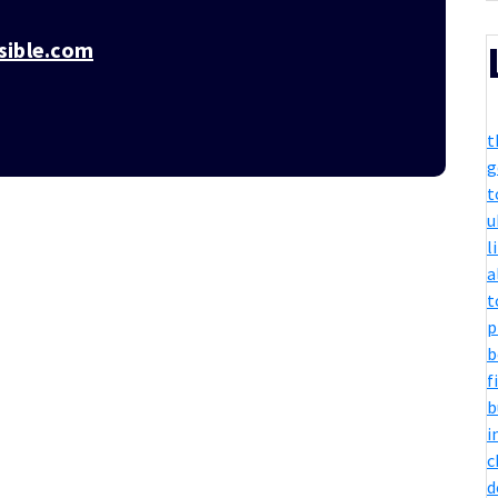
ible.com
t
g
t
u
l
a
t
p
b
f
b
i
c
d