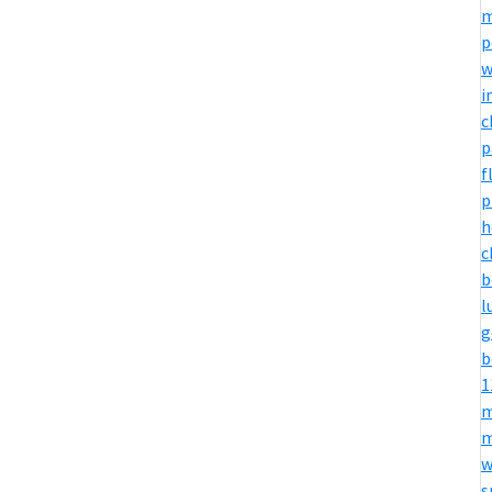
m
p
w
i
c
p
f
p
h
c
b
l
g
b
1
m
m
w
s