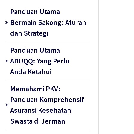
Panduan Utama
Bermain Sakong: Aturan
dan Strategi
Panduan Utama
ADUQQ: Yang Perlu
Anda Ketahui
Memahami PKV:
Panduan Komprehensif
Asuransi Kesehatan
Swasta di Jerman