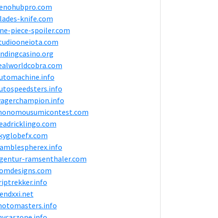
enohubpro.com
lades-knife.com
ne-piece-spoiler.com
tudiooneiota.com
indingcasino.org
ealworldcobra.com
utomachine.info
utospeedsters.info
agerchampion.info
onomousumicontest.com
eadricklingo.com
kyglobefx.com
amblespherex.info
gentur-ramsenthaler.com
omdesigns.com
riptrekker.info
endxxi.net
otomasters.info
ycarzone.info