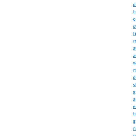
d
b
o
s
f
r
a
a
w
m
d
s
g
a
e
t
g
m
m