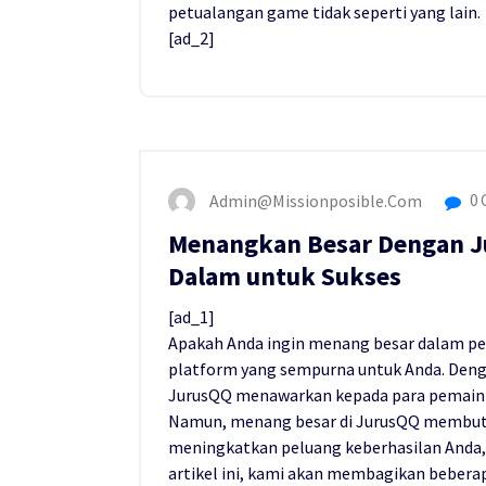
petualangan game tidak seperti yang lain.
[ad_2]
Admin@missionposible.com
0 
Menangkan Besar Dengan Ju
Dalam untuk Sukses
[ad_1]
Apakah Anda ingin menang besar dalam per
platform yang sempurna untuk Anda. Deng
JurusQQ menawarkan kepada para pemain 
Namun, menang besar di JurusQQ membutu
meningkatkan peluang keberhasilan Anda, 
artikel ini, kami akan membagikan beberap