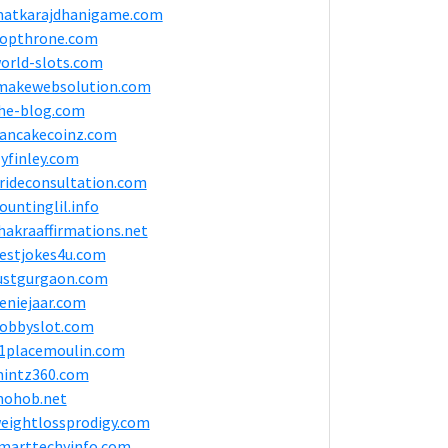
atkarajdhanigame.com
opthrone.com
orld-slots.com
makewebsolution.com
he-blog.com
ancakecoinz.com
lyfinley.com
rideconsultation.com
ountinglil.info
hakraaffirmations.net
estjokes4u.com
ustgurgaon.com
eniejaar.com
obbyslot.com
1placemoulin.com
intz360.com
ohob.net
eightlossprodigy.com
marttechyinfo.com