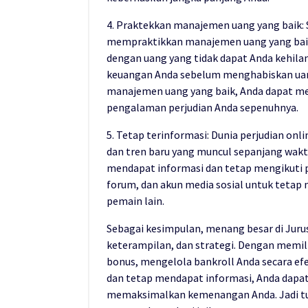
4. Praktekkan manajemen uang yang baik: 
mempraktikkan manajemen uang yang baik 
dengan uang yang tidak dapat Anda kehil
keuangan Anda sebelum menghabiskan uan
manajemen uang yang baik, Anda dapat men
pengalaman perjudian Anda sepenuhnya.
5. Tetap terinformasi: Dunia perjudian on
dan tren baru yang muncul sepanjang waktu
mendapat informasi dan tetap mengikuti pe
forum, dan akun media sosial untuk tetap
pemain lain.
Sebagai kesimpulan, menang besar di Ju
keterampilan, dan strategi. Dengan memi
bonus, mengelola bankroll Anda secara e
dan tetap mendapat informasi, Anda dapa
memaksimalkan kemenangan Anda. Jadi tun