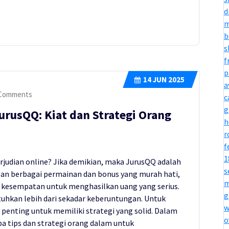
d
m
b
s
f
p
14
JUN 2025
a
Comments
c
g
rusQQ: Kiat dan Strategi Orang
h
r
f
1
judian online? Jika demikian, maka JurusQQ adalah
s
an berbagai permainan dan bonus yang murah hati,
m
kesempatan untuk menghasilkan uang yang serius.
g
hkan lebih dari sekadar keberuntungan. Untuk
w
penting untuk memiliki strategi yang solid. Dalam
o
a tips dan strategi orang dalam untuk