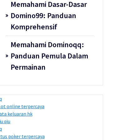
Memahami Dasar-Dasar
Domino99: Panduan
Komprehensif
Memahami Dominoqq:
Panduan Pemula Dalam
Permainan
q
lot online terpercaya
ata keluaran hk
iu qiu
q
itus poker terpercaya