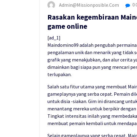
Admin@missionposible.com
0 
Rasakan kegembiraan Main
game online
[ad_1]
Maindomino99 adalah pengubah permainan
pengalaman unik dan menarik yang tidak se
grafik yang menakjubkan, dan alur cerita
dimainkan bagi siapa pun yang mencari p
terlupakan.
Salah satu fitur utama yang membuat Main
gameplaynya yang serba cepat. Pemain dil
untuk disia -siakan. Gim ini dirancang un
menantang mereka untuk berpikir dengan 
Tingkat intensitas inilah yang membedaka
membuat pemain kembali untuk mendapat
Selain gameplaynya yang serba cepat, Ma