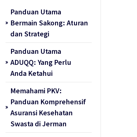
Panduan Utama
Bermain Sakong: Aturan
dan Strategi
Panduan Utama
ADUQQ: Yang Perlu
Anda Ketahui
Memahami PKV:
Panduan Komprehensif
Asuransi Kesehatan
Swasta di Jerman