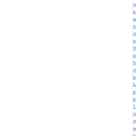
m
p
w
i
c
p
f
p
h
c
b
l
g
b
1
m
m
w
s