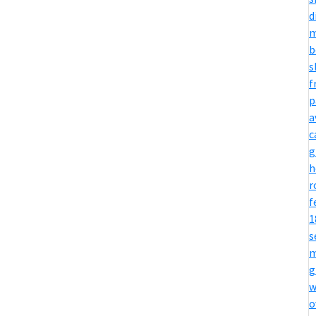
d
m
b
s
f
p
a
c
g
h
r
f
1
s
m
g
w
o