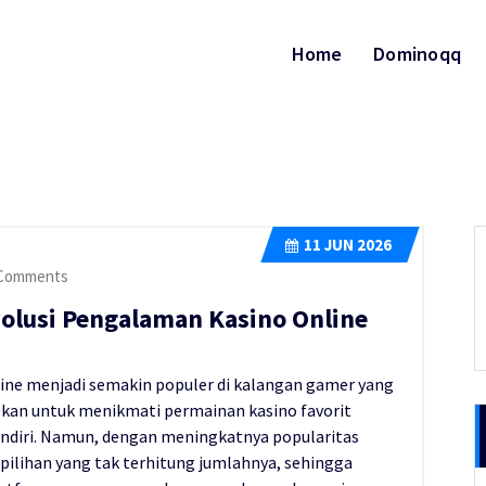
Home
Dominoqq
itas di situs slot online terpercaya.
11
JUN 2026
Comments
lusi Pengalaman Kasino Online
line menjadi semakin populer di kalangan gamer yang
kan untuk menikmati permainan kasino favorit
ndiri. Namun, dengan meningkatnya popularitas
 pilihan yang tak terhitung jumlahnya, sehingga