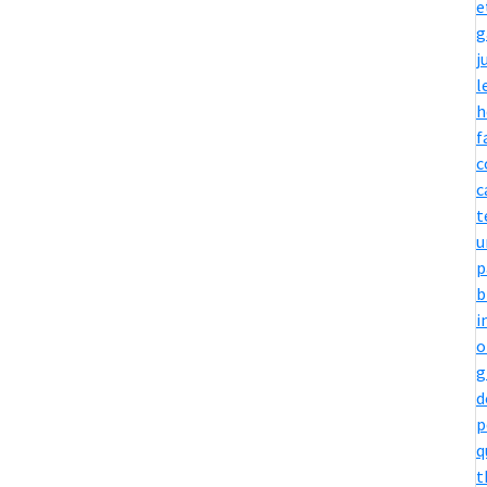
e
g
j
l
h
f
c
c
t
u
p
b
i
o
g
d
p
q
t