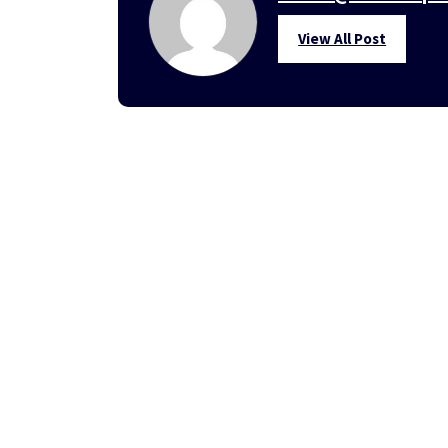
View All Post