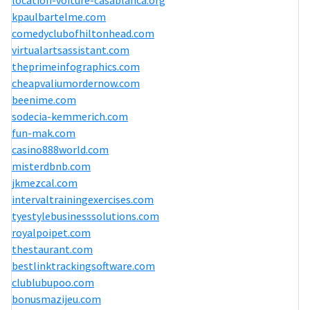
kpaulbartelme.com
comedyclubofhiltonhead.com
virtualartsassistant.com
theprimeinfographics.com
cheapvaliumordernow.com
beenime.com
sodecia-kemmerich.com
fun-mak.com
casino888world.com
misterdbnb.com
jkmezcal.com
intervaltrainingexercises.com
tyestylebusinesssolutions.com
royalpoipet.com
thestaurant.com
bestlinktrackingsoftware.com
clublubupoo.com
bonusmazijeu.com