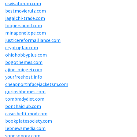
usvisaforum.com
bestmovierulz.com
jagalchi-trade.com
loopersound.com
minapenelope.com
justicereformalliance.com
cryptoglax.com
ohiohobbyplus.com
bogothemes.com
ajino-mingei.com
yourfreehost.info
cheapnorthfacejacketsm.com
gurjoshhomes.com
tombradydiet.com
bonthaiclub.com
casusbelli-mod.com
bookplatesociety.com
lebnewsmedia.com
sonosonora.com