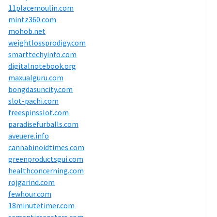
11placemoulin.com
mintz360.com
mohob.net
weightlossprodigy.com
smarttechyinfo.com
digitalnotebook.org
maxualguru.com
bongdasuncity.com
slot-pachi.com
freespinsslot.com
paradisefurballs.com
aveuere.info
cannabinoidtimes.com
greenproductsgui.com
healthconcerning.com
rojgarind.com
fewhour.com
18minutetimer.com
semanticseostars.com