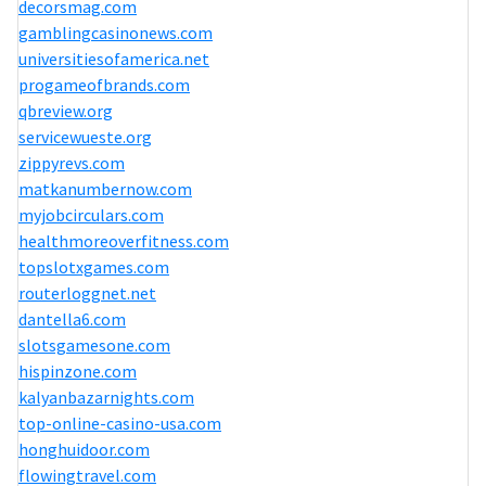
decorsmag.com
gamblingcasinonews.com
universitiesofamerica.net
progameofbrands.com
qbreview.org
servicewueste.org
zippyrevs.com
matkanumbernow.com
myjobcirculars.com
healthmoreoverfitness.com
topslotxgames.com
routerloggnet.net
dantella6.com
slotsgamesone.com
hispinzone.com
kalyanbazarnights.com
top-online-casino-usa.com
honghuidoor.com
flowingtravel.com