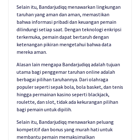
Selain itu, Bandarjudiqq menawarkan lingkungan
taruhan yang aman dan aman, memastikan
bahwa informasi pribadi dan keuangan pemain
dilindungi setiap saat. Dengan teknologi enkripsi
terkemuka, pemain dapat bertaruh dengan
ketenangan pikiran mengetahui bahwa data
mereka aman.
Alasan lain mengapa Bandarjudiqq adalah tujuan
utama bagi penggemar taruhan online adalah
berbagai pilihan taruhannya. Dari olahraga
populer seperti sepak bola, bola basket, dan tenis
hingga permainan kasino seperti blackjack,
roulette, dan slot, tidak ada kekurangan pilihan
bagi pemain untuk dipilih.
Selain itu, Bandarjudiqq menawarkan peluang
kompetitif dan bonus yang murah hati untuk
membantu pemain memaksimalkan