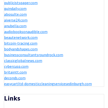
publicistspaper.com
quindaily.com
abosulte.com
aiverse24.com
anubella.com
audiobooksonaudible.com
beautenetwork.com
bitcoin-tracing.com
bodyandshapes.com
businessconsultantsroundrock.com
classicglobalnews.com
cybercusp.com
britaintt.com
deconds.com
easycartltd-domesticcleaningservicesedinburgh.com
Links