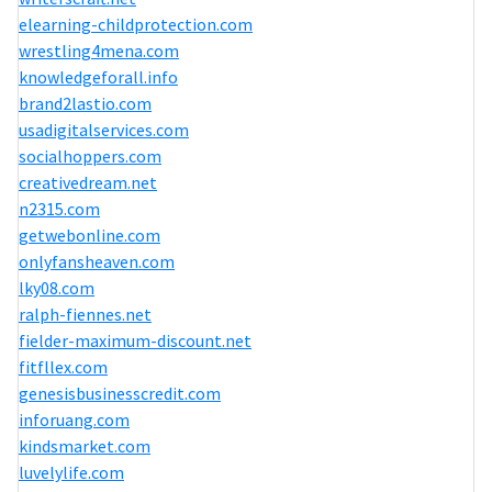
elearning-childprotection.com
wrestling4mena.com
knowledgeforall.info
brand2lastio.com
usadigitalservices.com
socialhoppers.com
creativedream.net
n2315.com
getwebonline.com
onlyfansheaven.com
lky08.com
ralph-fiennes.net
fielder-maximum-discount.net
fitfllex.com
genesisbusinesscredit.com
inforuang.com
kindsmarket.com
luvelylife.com