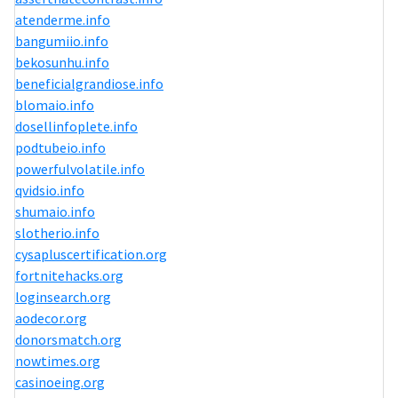
atenderme.info
bangumiio.info
bekosunhu.info
beneficialgrandiose.info
blomaio.info
dosellinfoplete.info
podtubeio.info
powerfulvolatile.info
qvidsio.info
shumaio.info
slotherio.info
cysapluscertification.org
fortnitehacks.org
loginsearch.org
aodecor.org
donorsmatch.org
nowtimes.org
casinoeing.org