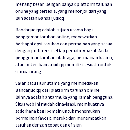
menang besar. Dengan banyak platform taruhan
online yang tersedia, yang menonjol dari yang
lain adalah Bandarjudiqq.
Bandarjudiqq adalah tujuan utama bagi
penggemar taruhan online, menawarkan
berbagai opsi taruhan dan permainan yang sesuai
dengan preferensi setiap pemain. Apakah Anda
penggemar taruhan olahraga, permainan kasino,
atau poker, bandarjudiqq memiliki sesuatu untuk
semua orang.
Salah satu fitur utama yang membedakan
Bandarjudiqq dari platform taruhan online
lainnya adalah antarmuka yang ramah pengguna.
Situs web ini mudah dinavigasi, membuatnya
sederhana bagi pemain untuk menemukan
permainan favorit mereka dan menempatkan
taruhan dengan cepat dan efisien.