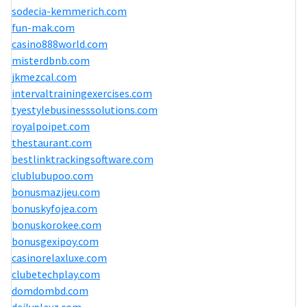
sodecia-kemmerich.com
fun-mak.com
casino888world.com
misterdbnb.com
jkmezcal.com
intervaltrainingexercises.com
tyestylebusinesssolutions.com
royalpoipet.com
thestaurant.com
bestlinktrackingsoftware.com
clublubupoo.com
bonusmazijeu.com
bonuskyfojea.com
bonuskorokee.com
bonusgexipoy.com
casinorelaxluxe.com
clubetechplay.com
domdombd.com
dailyplayz.com