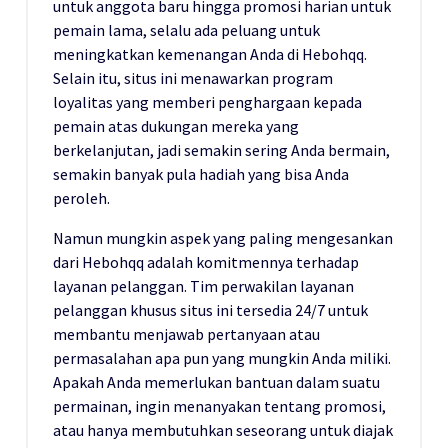
untuk anggota baru hingga promosi harian untuk
pemain lama, selalu ada peluang untuk
meningkatkan kemenangan Anda di Hebohqq.
Selain itu, situs ini menawarkan program
loyalitas yang memberi penghargaan kepada
pemain atas dukungan mereka yang
berkelanjutan, jadi semakin sering Anda bermain,
semakin banyak pula hadiah yang bisa Anda
peroleh.
Namun mungkin aspek yang paling mengesankan
dari Hebohqq adalah komitmennya terhadap
layanan pelanggan. Tim perwakilan layanan
pelanggan khusus situs ini tersedia 24/7 untuk
membantu menjawab pertanyaan atau
permasalahan apa pun yang mungkin Anda miliki.
Apakah Anda memerlukan bantuan dalam suatu
permainan, ingin menanyakan tentang promosi,
atau hanya membutuhkan seseorang untuk diajak