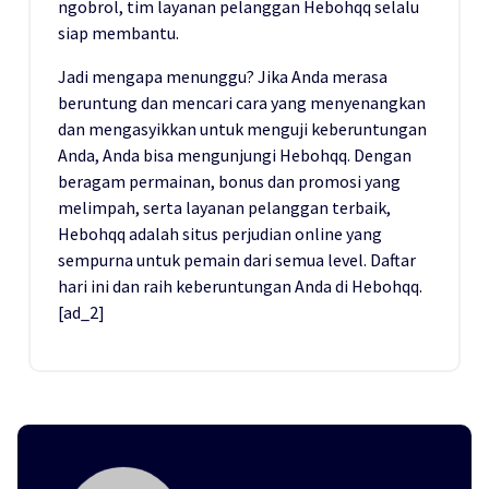
ngobrol, tim layanan pelanggan Hebohqq selalu
siap membantu.
Jadi mengapa menunggu? Jika Anda merasa
beruntung dan mencari cara yang menyenangkan
dan mengasyikkan untuk menguji keberuntungan
Anda, Anda bisa mengunjungi Hebohqq. Dengan
beragam permainan, bonus dan promosi yang
melimpah, serta layanan pelanggan terbaik,
Hebohqq adalah situs perjudian online yang
sempurna untuk pemain dari semua level. Daftar
hari ini dan raih keberuntungan Anda di Hebohqq.
[ad_2]