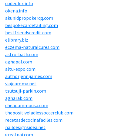
codeplex.info
okena.info
akunidpropokerqq.com
bespokecardetailing.com
bestfriendscredit.com
elibrary.biz
eczema-naturalcures.com
astro-bath.com
aghapal.com
altu-expo.com
authorjennijames.com
viajearoma.net
tsutsuji-parkin.com
agharab.com
cheapammousa.com
thepositiveladiessoccerclub.com
recetasdecocinafaciles.com
naildesignsidea.net
greatpai.com