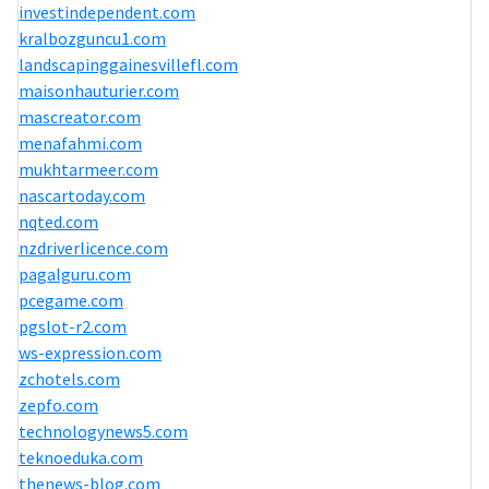
investindependent.com
kralbozguncu1.com
landscapinggainesvillefl.com
maisonhauturier.com
mascreator.com
menafahmi.com
mukhtarmeer.com
nascartoday.com
nqted.com
nzdriverlicence.com
pagalguru.com
pcegame.com
pgslot-r2.com
ws-expression.com
zchotels.com
zepfo.com
technologynews5.com
teknoeduka.com
thenews-blog.com