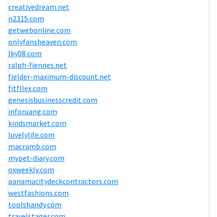
creativedream.net
n2315.com
getwebonline.com
onlyfansheaven.com
lky08.com
ralph-fiennes.net
fielder-maximum-discount.net
fitfllex.com
genesisbusinesscredit.com
inforuang.com
kindsmarket.com
luvelylife.com
macramb.com
mypet-diary.com
oxweekly.com
panamacitydeckcontractors.com
westfashions.com
toolshandy.com
travelstager.com