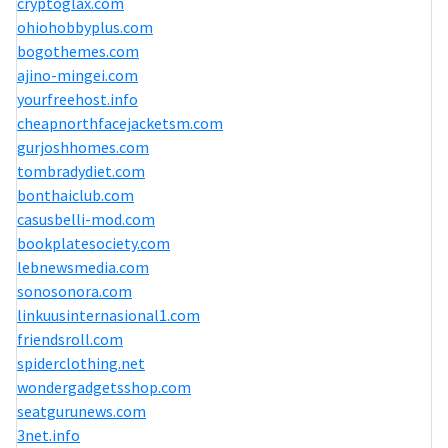
cryptoglax.com
ohiohobbyplus.com
bogothemes.com
ajino-mingei.com
yourfreehost.info
cheapnorthfacejacketsm.com
gurjoshhomes.com
tombradydiet.com
bonthaiclub.com
casusbelli-mod.com
bookplatesociety.com
lebnewsmedia.com
sonosonora.com
linkuusinternasional1.com
friendsroll.com
spiderclothing.net
wondergadgetsshop.com
seatgurunews.com
3net.info