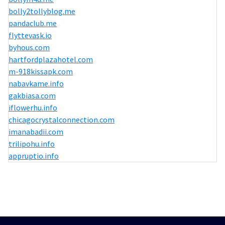
bolly2tollyblog.me
pandaclub.me
flyttevask.io
byhous.com
hartfordplazahotel.com
m-918kissapk.com
nabavkame.info
gakbiasa.com
iflowerhu.info
chicagocrystalconnection.com
imanabadii.com
trilipohu.info
appruptio.info