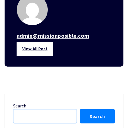
admin@missionposible.com
View All Post
Search
Search