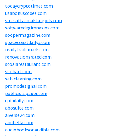
todaycryptotimes.com
usabonuscodes.com
sm-satta-makta-gods.com
softwaredegimnasios.com
soopermagazine.com
spacecoastdailys.com
readytrademark.com
renovationsrated.com
scoziarestaurant.com
seohart.com
set-cleaning.com
promodesignai.com
publicistspaper.com
quindaily.com
abosulte.com
aiverse24.com
anubella.com
audiobooksonaudible.com