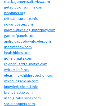
matkagameresultsview.com
getsolutionsonline.com
hispinner.org
criticalinsurance.info
nokariposter.com
kalyan-guessing-nightplay.com
gameofpanels.com
androidappsdownloader.com
usetimenow.com
healthblow.com
gohelpmate.com
rajdhani-satta-matka.com
writerscraft.net
elearning-childprotection.com
wrestling4mena.com
knowledgeforall.info
brand2lastio.com
usadigitalservices.com
socialhoppers.com