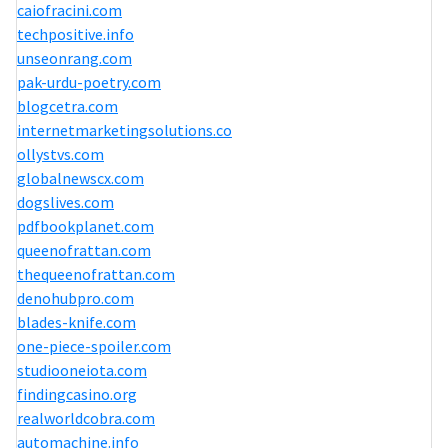
caiofracini.com
techpositive.info
unseonrang.com
pak-urdu-poetry.com
blogcetra.com
internetmarketingsolutions.co
ollystvs.com
globalnewscx.com
dogslives.com
pdfbookplanet.com
queenofrattan.com
thequeenofrattan.com
denohubpro.com
blades-knife.com
one-piece-spoiler.com
studiooneiota.com
findingcasino.org
realworldcobra.com
automachine.info