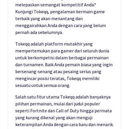
melepaskan semangat kompetitif Anda?
Kunjungi Tokeqq, pengalaman bermain game
terbaik yang akan menantang dan
menggairahkan Anda dengan cara yang belum
pernah ada sebelumnya.
Tokeqq adalah platform mutakhir yang
mempertemukan para gamer dari seluruh dunia
untuk berkompetisi dalam berbagai permainan
dan turnamen. Baik Anda pemain biasa yang ingin
bersenang-senang atau pesaing serius yang
mengincar posisi teratas, Tokeqq memiliki
sesuatu untuk semua orang.
Salah satu fitur utama Tokeqq adalah banyaknya
pilihan permainan, mulai dari judul populer
seperti Fortnite dan Call of Duty hingga permata
yang kurang dikenal yang akan menguji
keterampilan Anda dengan cara baru dan menarik.