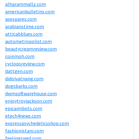
alharammallz.com
americanbulletins.com
asespares.com
arabianstime.com
atticabblues.com
autometropolist.com
beautycreamreview.com
coinmoh.com
cyclopsreview.com
dattgen.com
didoivatnang.com
dogsbarks.com
dwmsoftwarehouse.com
enjoytroyjackson.com
epicaimbots.com
etech4news.com
expresspsychedelicsshop.com
fashionistani.com
feelingswed.com