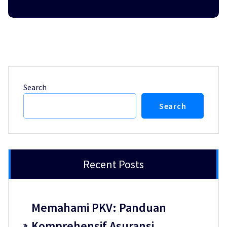
Search
Search
Recent Posts
Memahami PKV: Panduan
Komprehensif Asuransi