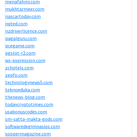
menafahmi.com
mukhtarmeer.com
nascartoday.com
nqted.com
nzdriverlicence.com
pagalguru.com
pcegame.com
pgslot-r2.com
ws-expression.com
zchotels.com
zepfo.com
technologynews5.com
teknoeduka.com
thenews-blog.com
todaycryptotimes.com
usabonuscodes.com
sm-satta-makta-gods.com
softwaredegimnasios.com
soopermagazine.com