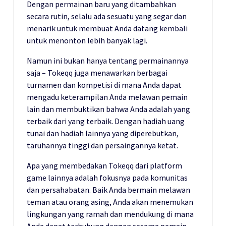
Dengan permainan baru yang ditambahkan
secara rutin, selalu ada sesuatu yang segar dan
menarik untuk membuat Anda datang kembali
untuk menonton lebih banyak lagi.
Namun ini bukan hanya tentang permainannya
saja – Tokeqq juga menawarkan berbagai
turnamen dan kompetisi di mana Anda dapat
mengadu keterampilan Anda melawan pemain
lain dan membuktikan bahwa Anda adalah yang
terbaik dari yang terbaik. Dengan hadiah uang
tunai dan hadiah lainnya yang diperebutkan,
taruhannya tinggi dan persaingannya ketat.
Apa yang membedakan Tokeqq dari platform
game lainnya adalah fokusnya pada komunitas
dan persahabatan. Baik Anda bermain melawan
teman atau orang asing, Anda akan menemukan
lingkungan yang ramah dan mendukung di mana
Anda dapat terhubung dengan sesama pemain