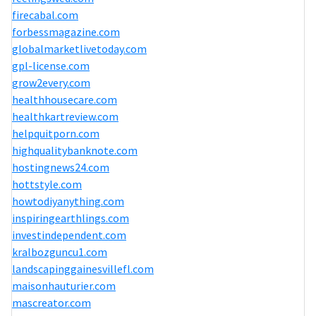
firecabal.com
forbessmagazine.com
globalmarketlivetoday.com
gpl-license.com
grow2every.com
healthhousecare.com
healthkartreview.com
helpquitporn.com
highqualitybanknote.com
hostingnews24.com
hottstyle.com
howtodiyanything.com
inspiringearthlings.com
investindependent.com
kralbozguncu1.com
landscapinggainesvillefl.com
maisonhauturier.com
mascreator.com