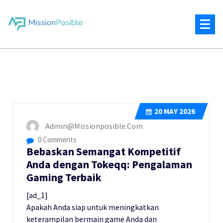
Skip
to
content
Raih kemenangan dengan slot gacor yang didukung server PKV Games berkualitas di situs slot onl
terpercaya.
20
MAY 2026
Admin@missionposible.com
0 Comments
Bebaskan Semangat Kompetitif
Anda dengan Tokeqq: Pengalaman
Gaming Terbaik
[ad_1]
Apakah Anda siap untuk meningkatkan
keterampilan bermain game Anda dan