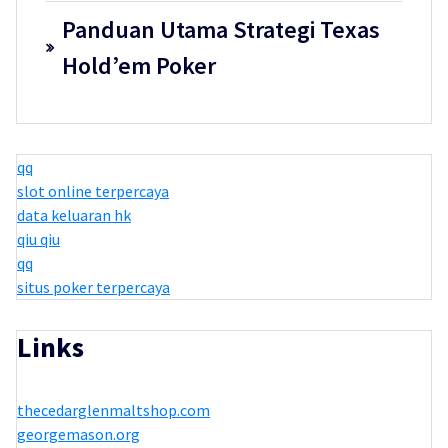
Panduan Utama Strategi Texas
Hold’em Poker
qq
slot online terpercaya
data keluaran hk
qiu qiu
qq
situs poker terpercaya
Links
thecedarglenmaltshop.com
georgemason.org