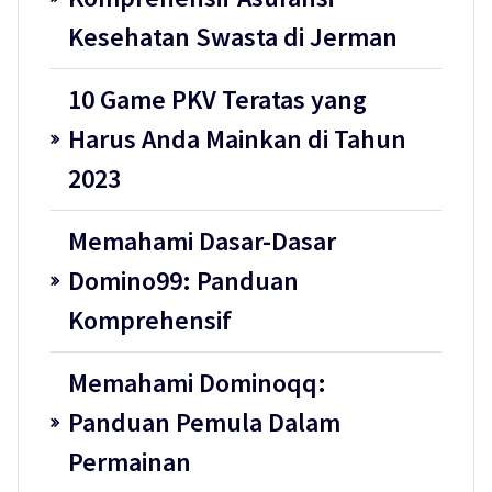
Kesehatan Swasta di Jerman
10 Game PKV Teratas yang
Harus Anda Mainkan di Tahun
2023
Memahami Dasar-Dasar
Domino99: Panduan
Komprehensif
Memahami Dominoqq:
Panduan Pemula Dalam
Permainan