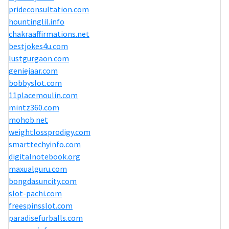
prideconsultation.com
hountinglil.info
chakraaffirmations.net
bestjokes4u.com
lustgurgaon.com
geniejaar.com
bobbyslot.com
11placemoulin.com
mintz360.com
mohob.net
weightlossprodigy.com
smarttechyinfo.com
digitalnotebook.org
maxualguru.com
bongdasuncity.com
slot-pachi.com
freespinsslot.com
paradisefurballs.com