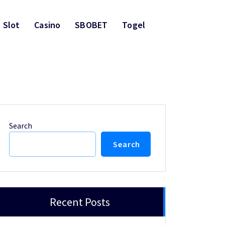
Slot
Casino
SBOBET
Togel
Search
Search
Recent Posts