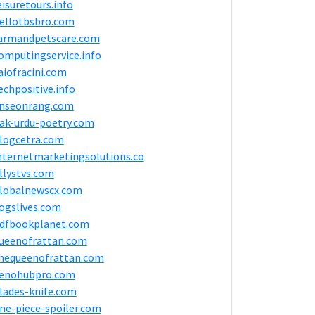
eisuretours.info
ellotbsbro.com
armandpetscare.com
omputingservice.info
aiofracini.com
echpositive.info
nseonrang.com
ak-urdu-poetry.com
logcetra.com
nternetmarketingsolutions.co
llystvs.com
lobalnewscx.com
ogslives.com
dfbookplanet.com
ueenofrattan.com
hequeenofrattan.com
enohubpro.com
lades-knife.com
ne-piece-spoiler.com