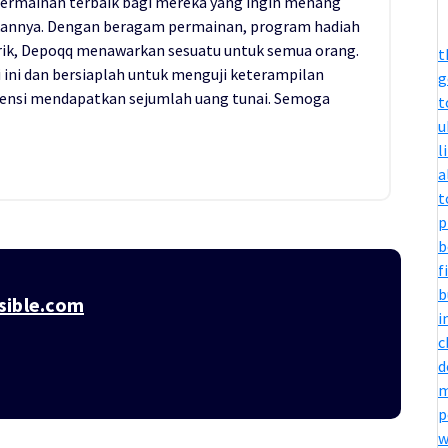
ermainan terbaik bagi mereka yang ingin menang
kannya. Dengan beragam permainan, program hadiah
ik, Depoqq menawarkan sesuatu untuk semua orang.
t
i ini dan bersiaplah untuk menguji keterampilan
g
potensi mendapatkan sejumlah uang tunai. Semoga
t
u
l
a
t
p
b
f
b
ible.com
i
c
d
m
p
w