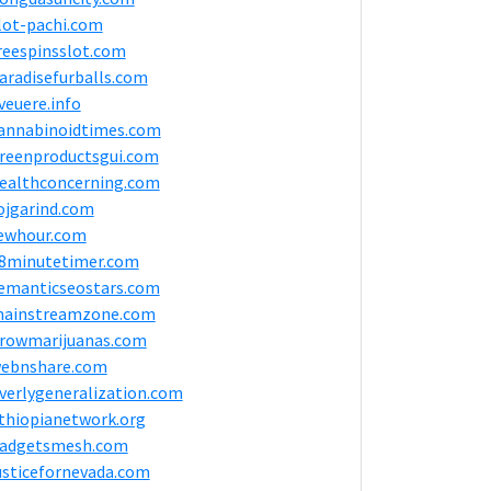
lot-pachi.com
reespinsslot.com
aradisefurballs.com
veuere.info
annabinoidtimes.com
reenproductsgui.com
ealthconcerning.com
ojgarind.com
ewhour.com
8minutetimer.com
emanticseostars.com
ainstreamzone.com
rowmarijuanas.com
ebnshare.com
verlygeneralization.com
thiopianetwork.org
adgetsmesh.com
usticefornevada.com