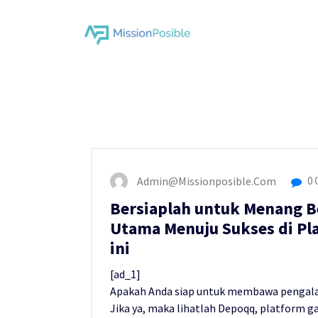
Skip
to
content
Raih kemenangan dengan slot gacor yang didukung server PKV Games berkual
Admin@missionposible.com
0 
Bersiaplah untuk Menang 
Utama Menuju Sukses di P
ini
[ad_1]
Apakah Anda siap untuk membawa pengalam
Jika ya, maka lihatlah Depoqq, platform