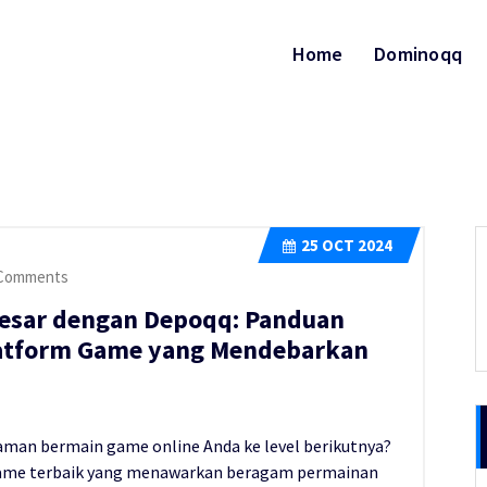
Home
Dominoqq
itas di situs slot online terpercaya.
25
OCT 2024
Comments
Besar dengan Depoqq: Panduan
latform Game yang Mendebarkan
an bermain game online Anda ke level berikutnya?
 game terbaik yang menawarkan beragam permainan