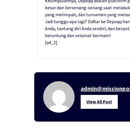
Kesimpulannya, Depoqq adalah platform p
besar dan bersenang-senang saat melaku
yang melimpah, dan turnamen yang menar
Jadi tunggu apa lagi? Daftar ke Depoqq har
Anda, tantang diri Anda sendiri, dan ber
beruntung dan selamat bermain!
[ad_2]
admin@missionpos
View All Post