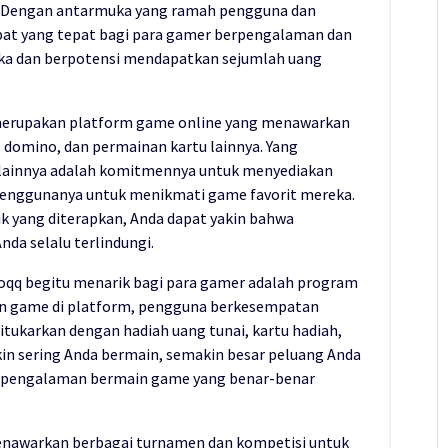
. Dengan antarmuka yang ramah pengguna dan
pat yang tepat bagi para gamer berpengalaman dan
ka dan berpotensi mendapatkan sejumlah uang
 merupakan platform game online yang menawarkan
 domino, dan permainan kartu lainnya. Yang
lainnya adalah komitmennya untuk menyediakan
penggunanya untuk menikmati game favorit mereka.
 yang diterapkan, Anda dapat yakin bahwa
nda selalu terlindungi.
oqq begitu menarik bagi para gamer adalah program
n game di platform, pengguna berkesempatan
tukarkan dengan hadiah uang tunai, kartu hadiah,
kin sering Anda bermain, semakin besar peluang Anda
 pengalaman bermain game yang benar-benar
enawarkan berbagai turnamen dan kompetisi untuk