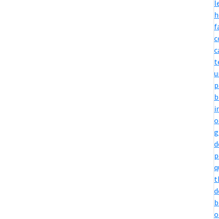
l
h
f
c
c
t
u
p
b
i
o
g
d
p
q
t
d
b
o