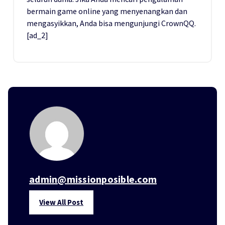
bermain game online yang menyenangkan dan
mengasyikkan, Anda bisa mengunjungi CrownQQ.
[ad_2]
admin@missionposible.com
View All Post