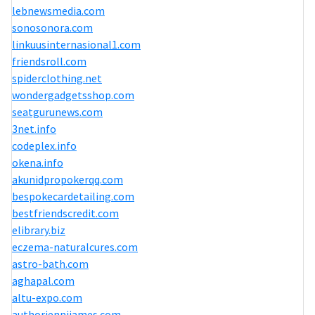
lebnewsmedia.com
sonosonora.com
linkuusinternasional1.com
friendsroll.com
spiderclothing.net
wondergadgetsshop.com
seatgurunews.com
3net.info
codeplex.info
okena.info
akunidpropokerqq.com
bespokecardetailing.com
bestfriendscredit.com
elibrary.biz
eczema-naturalcures.com
astro-bath.com
aghapal.com
altu-expo.com
authorjennijames.com