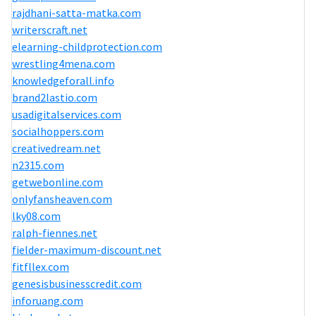
rajdhani-satta-matka.com
writerscraft.net
elearning-childprotection.com
wrestling4mena.com
knowledgeforall.info
brand2lastio.com
usadigitalservices.com
socialhoppers.com
creativedream.net
n2315.com
getwebonline.com
onlyfansheaven.com
lky08.com
ralph-fiennes.net
fielder-maximum-discount.net
fitfllex.com
genesisbusinesscredit.com
inforuang.com