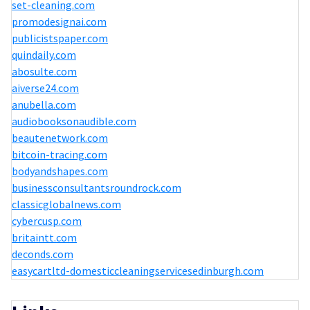
set-cleaning.com
promodesignai.com
publicistspaper.com
quindaily.com
abosulte.com
aiverse24.com
anubella.com
audiobooksonaudible.com
beautenetwork.com
bitcoin-tracing.com
bodyandshapes.com
businessconsultantsroundrock.com
classicglobalnews.com
cybercusp.com
britaintt.com
deconds.com
easycartltd-domesticcleaningservicesedinburgh.com