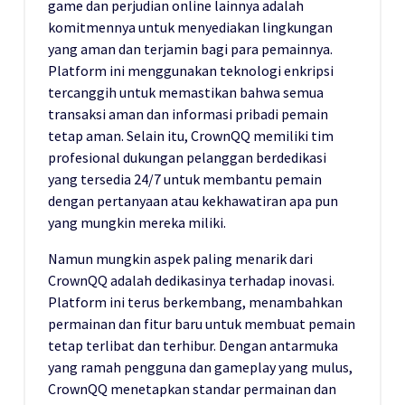
game dan perjudian online lainnya adalah
komitmennya untuk menyediakan lingkungan
yang aman dan terjamin bagi para pemainnya.
Platform ini menggunakan teknologi enkripsi
tercanggih untuk memastikan bahwa semua
transaksi aman dan informasi pribadi pemain
tetap aman. Selain itu, CrownQQ memiliki tim
profesional dukungan pelanggan berdedikasi
yang tersedia 24/7 untuk membantu pemain
dengan pertanyaan atau kekhawatiran apa pun
yang mungkin mereka miliki.
Namun mungkin aspek paling menarik dari
CrownQQ adalah dedikasinya terhadap inovasi.
Platform ini terus berkembang, menambahkan
permainan dan fitur baru untuk membuat pemain
tetap terlibat dan terhibur. Dengan antarmuka
yang ramah pengguna dan gameplay yang mulus,
CrownQQ menetapkan standar permainan dan