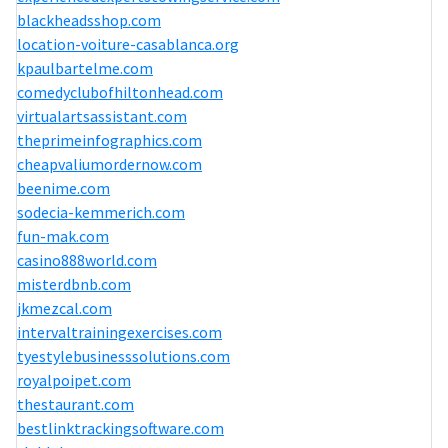
blackheadsshop.com
location-voiture-casablanca.org
kpaulbartelme.com
comedyclubofhiltonhead.com
virtualartsassistant.com
theprimeinfographics.com
cheapvaliumordernow.com
beenime.com
sodecia-kemmerich.com
fun-mak.com
casino888world.com
misterdbnb.com
jkmezcal.com
intervaltrainingexercises.com
tyestylebusinesssolutions.com
royalpoipet.com
thestaurant.com
bestlinktrackingsoftware.com