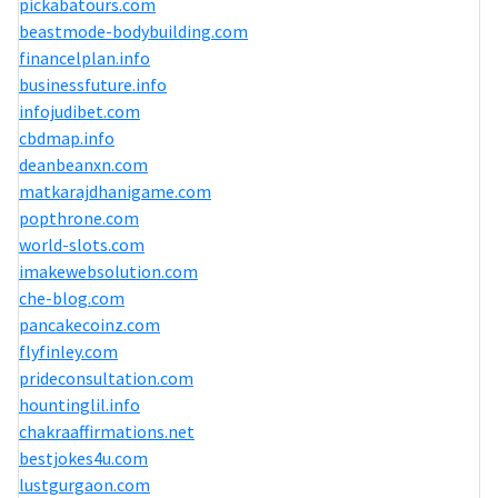
pickabatours.com
beastmode-bodybuilding.com
financelplan.info
businessfuture.info
infojudibet.com
cbdmap.info
deanbeanxn.com
matkarajdhanigame.com
popthrone.com
world-slots.com
imakewebsolution.com
che-blog.com
pancakecoinz.com
flyfinley.com
prideconsultation.com
hountinglil.info
chakraaffirmations.net
bestjokes4u.com
lustgurgaon.com