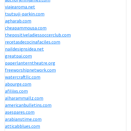
viajearoma.net
tsutsuji-parkin.com
agharab.com
cheapammousa.com
thepositiveladiessoccerclub.com
recetasdecocinafaciles.com
naildesignsidea.net
greatpai.com
paperlanterntheatre.org
freeworshipnetwork.com
watercraftllc.com
abourge.com
afiliixs.com
alharammallz.com
americanbulletins.com
asespares.com
arabianstime.com
atticabblues.com