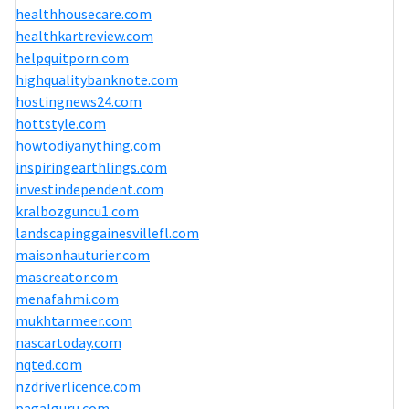
healthhousecare.com
healthkartreview.com
helpquitporn.com
highqualitybanknote.com
hostingnews24.com
hottstyle.com
howtodiyanything.com
inspiringearthlings.com
investindependent.com
kralbozguncu1.com
landscapinggainesvillefl.com
maisonhauturier.com
mascreator.com
menafahmi.com
mukhtarmeer.com
nascartoday.com
nqted.com
nzdriverlicence.com
pagalguru.com