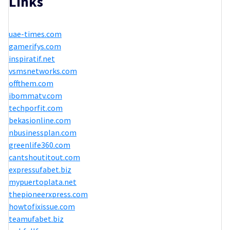
Links
uae-times.com
gamerifys.com
inspiratif.net
vsmsnetworks.com
offthem.com
ibommatv.com
techporfit.com
bekasionline.com
nbusinessplan.com
greenlife360.com
cantshoutitout.com
expressufabet.biz
mypuertoplata.net
thepioneerxpress.com
howtofixissue.com
teamufabet.biz