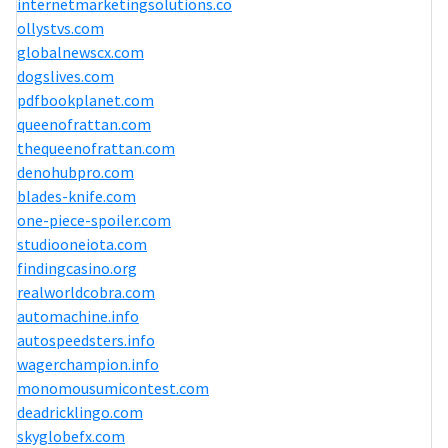
internetmarketingsolutions.co
ollystvs.com
globalnewscx.com
dogslives.com
pdfbookplanet.com
queenofrattan.com
thequeenofrattan.com
denohubpro.com
blades-knife.com
one-piece-spoiler.com
studiooneiota.com
findingcasino.org
realworldcobra.com
automachine.info
autospeedsters.info
wagerchampion.info
monomousumicontest.com
deadricklingo.com
skyglobefx.com