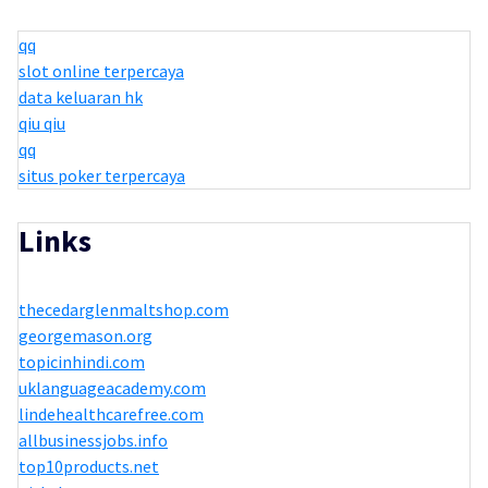
qq
slot online terpercaya
data keluaran hk
qiu qiu
qq
situs poker terpercaya
Links
thecedarglenmaltshop.com
georgemason.org
topicinhindi.com
uklanguageacademy.com
lindehealthcarefree.com
allbusinessjobs.info
top10products.net