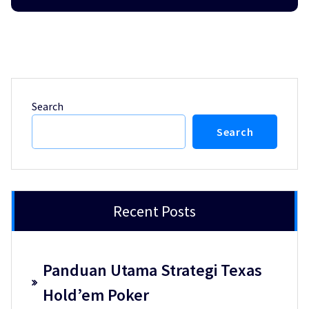
Search
Search
Recent Posts
Panduan Utama Strategi Texas
Hold’em Poker