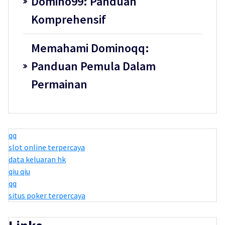
Domino99: Panduan
Komprehensif
Memahami Dominoqq:
Panduan Pemula Dalam
Permainan
qq
slot online terpercaya
data keluaran hk
qiu qiu
qq
situs poker terpercaya