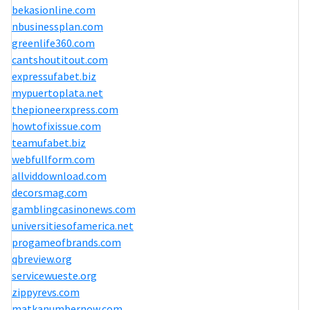
bekasionline.com
nbusinessplan.com
greenlife360.com
cantshoutitout.com
expressufabet.biz
mypuertoplata.net
thepioneerxpress.com
howtofixissue.com
teamufabet.biz
webfullform.com
allviddownload.com
decorsmag.com
gamblingcasinonews.com
universitiesofamerica.net
progameofbrands.com
qbreview.org
servicewueste.org
zippyrevs.com
matkanumbernow.com