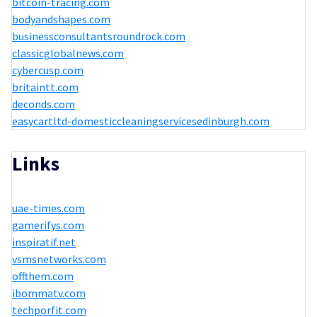
bitcoin-tracing.com
bodyandshapes.com
businessconsultantsroundrock.com
classicglobalnews.com
cybercusp.com
britaintt.com
deconds.com
easycartltd-domesticcleaningservicesedinburgh.com
Links
uae-times.com
gamerifys.com
inspiratif.net
vsmsnetworks.com
offthem.com
ibommatv.com
techporfit.com