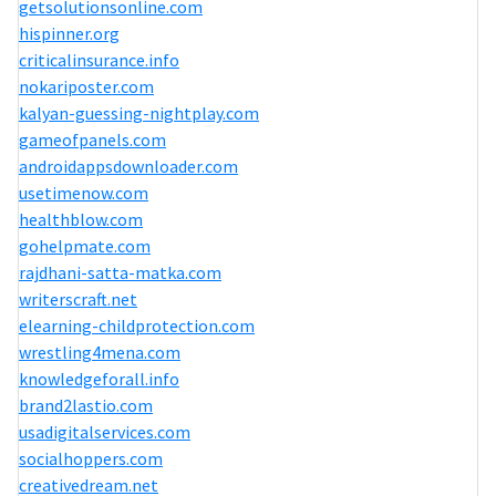
getsolutionsonline.com
hispinner.org
criticalinsurance.info
nokariposter.com
kalyan-guessing-nightplay.com
gameofpanels.com
androidappsdownloader.com
usetimenow.com
healthblow.com
gohelpmate.com
rajdhani-satta-matka.com
writerscraft.net
elearning-childprotection.com
wrestling4mena.com
knowledgeforall.info
brand2lastio.com
usadigitalservices.com
socialhoppers.com
creativedream.net