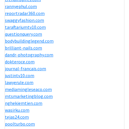
rannyephul.com
reportradar360.com
swaggyfashion.com
taraftariumtv10.com
questionquery.com
bodybuildinglegend.com
brilliant-nails.com
dandr-photography.com
dokteroce.com
journal-francais.com
justintv10.com
lawyerule.com
mediamingleseaco.com
mtsmarketingblog.com
nghekiemtien.com
wasirku.com
tejas24.com
poolturbo.com