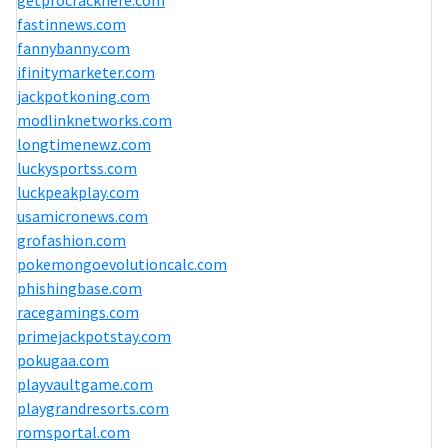
fastinnews.com
fannybanny.com
ifinitymarketer.com
jackpotkoning.com
modlinknetworks.com
longtimenewz.com
luckysportss.com
luckpeakplay.com
usamicronews.com
grofashion.com
pokemongoevolutioncalc.com
phishingbase.com
racegamings.com
primejackpotstay.com
pokugaa.com
playvaultgame.com
playgrandresorts.com
romsportal.com