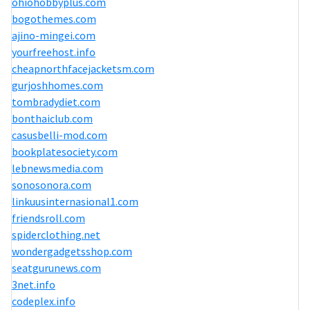
ohiohobbyplus.com
bogothemes.com
ajino-mingei.com
yourfreehost.info
cheapnorthfacejacketsm.com
gurjoshhomes.com
tombradydiet.com
bonthaiclub.com
casusbelli-mod.com
bookplatesociety.com
lebnewsmedia.com
sonosonora.com
linkuusinternasional1.com
friendsroll.com
spiderclothing.net
wondergadgetsshop.com
seatgurunews.com
3net.info
codeplex.info