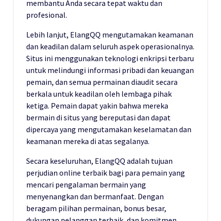
membantu Anda secara tepat waktu dan
profesional.
Lebih lanjut, ElangQQ mengutamakan keamanan
dan keadilan dalam seluruh aspek operasionalnya.
Situs ini menggunakan teknologi enkripsi terbaru
untuk melindungi informasi pribadi dan keuangan
pemain, dan semua permainan diaudit secara
berkala untuk keadilan oleh lembaga pihak
ketiga. Pemain dapat yakin bahwa mereka
bermain di situs yang bereputasi dan dapat
dipercaya yang mengutamakan keselamatan dan
keamanan mereka di atas segalanya.
Secara keseluruhan, ElangQQ adalah tujuan
perjudian online terbaik bagi para pemain yang
mencari pengalaman bermain yang
menyenangkan dan bermanfaat. Dengan
beragam pilihan permainan, bonus besar,
dukungan pelanggan terbaik, dan komitmen