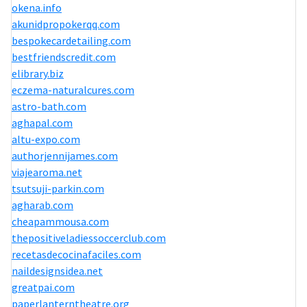
okena.info
akunidpropokerqq.com
bespokecardetailing.com
bestfriendscredit.com
elibrary.biz
eczema-naturalcures.com
astro-bath.com
aghapal.com
altu-expo.com
authorjennijames.com
viajearoma.net
tsutsuji-parkin.com
agharab.com
cheapammousa.com
thepositiveladiessoccerclub.com
recetasdecocinafaciles.com
naildesignsidea.net
greatpai.com
paperlanterntheatre.org