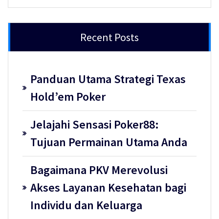
Recent Posts
Panduan Utama Strategi Texas
Hold’em Poker
Jelajahi Sensasi Poker88:
Tujuan Permainan Utama Anda
Bagaimana PKV Merevolusi
Akses Layanan Kesehatan bagi
Individu dan Keluarga