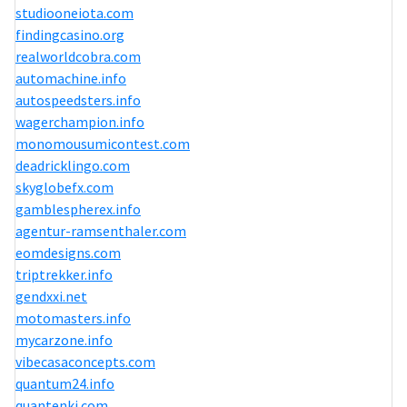
studiooneiota.com
findingcasino.org
realworldcobra.com
automachine.info
autospeedsters.info
wagerchampion.info
monomousumicontest.com
deadricklingo.com
skyglobefx.com
gamblespherex.info
agentur-ramsenthaler.com
eomdesigns.com
triptrekker.info
gendxxi.net
motomasters.info
mycarzone.info
vibecasaconcepts.com
quantum24.info
quantenki.com