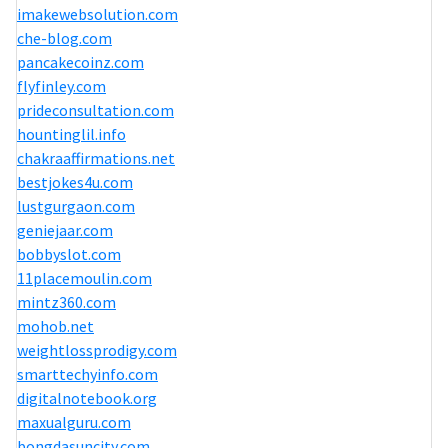
imakewebsolution.com
che-blog.com
pancakecoinz.com
flyfinley.com
prideconsultation.com
hountinglil.info
chakraaffirmations.net
bestjokes4u.com
lustgurgaon.com
geniejaar.com
bobbyslot.com
11placemoulin.com
mintz360.com
mohob.net
weightlossprodigy.com
smarttechyinfo.com
digitalnotebook.org
maxualguru.com
bongdasuncity.com