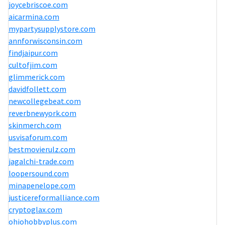
joycebriscoe.com
aicarmina.com
mypartysupplystore.com
annforwisconsin.com
findjaipur.com
cultofjim.com
glimmerick.com
davidfollett.com
newcollegebeat.com
reverbnewyork.com
skinmerch.com
usvisaforum.com
bestmovierulz.com
jagalchi-trade.com
loopersound.com
minapenelope.com
justicereformalliance.com
cryptoglax.com
ohiohobbyplus.com