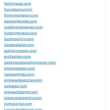
fastinnews.com
fannybanny.com
ifinitymarketer.com
jackpotkoning.com
modlinknetworks.com
longtimenewz.com
luckysportss.com
luckpeakplay.com
usamicronews.com
grofashion.com
pokemongoevolutioncalc.com
phishingbase.com
racegamings.com
primejackpotstay.com
pokugaa.com
playvaultgame.com
playgrandresorts.com
romsportal.com
sportsdocfestival.com