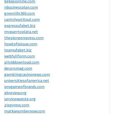
bekasionline.com
nbusinessplan.com
greenlife360.com
cantshoutitout.com
expressufabet.biz
mypuertoplata.net
thepioneerxpress.com
howtofixissue.com
teamufabet.biz
webfullform.com
allviddownload.com
decorsmag.com
gamblingcasinonews.com
universitiesofamerica.net
progameofbrands.com
qbreview.org
servicewueste.org
zippyrevs.com
matkanumbernow.com