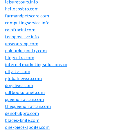
leisuretours.info
hellotbsbro.com
farmandpetscare.com
computingservice.info
caiofracini.com
techpositive.info
unseonrang.com
pak-urdu-poetry.com
blogcetra.com
internetmarketingsolutions.co
ollystvs.com
globalnewscx.com
dogslives.com
pdfbookplanet.com
queenofrattan.com
thequeenofrattan.com
denohubpro.com
blades-knife.com
one-piece-spoiler.com