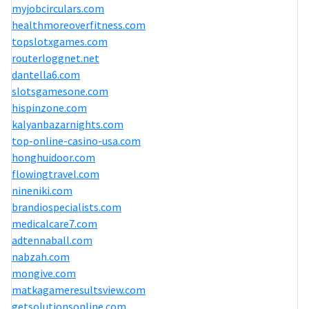
myjobcirculars.com
healthmoreoverfitness.com
topslotxgames.com
routerloggnet.net
dantella6.com
slotsgamesone.com
hispinzone.com
kalyanbazarnights.com
top-online-casino-usa.com
honghuidoor.com
flowingtravel.com
nineniki.com
brandiospecialists.com
medicalcare7.com
adtennaball.com
nabzah.com
mongive.com
matkagameresultsview.com
getsolutionsonline.com