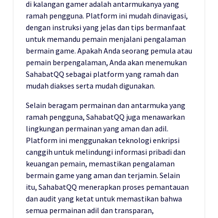
di kalangan gamer adalah antarmukanya yang
ramah pengguna. Platform ini mudah dinavigasi,
dengan instruksi yang jelas dan tips bermanfaat
untuk memandu pemain menjalani pengalaman
bermain game. Apakah Anda seorang pemula atau
pemain berpengalaman, Anda akan menemukan
SahabatQQ sebagai platform yang ramah dan
mudah diakses serta mudah digunakan.
Selain beragam permainan dan antarmuka yang
ramah pengguna, SahabatQQ juga menawarkan
lingkungan permainan yang aman dan adil.
Platform ini menggunakan teknologi enkripsi
canggih untuk melindungi informasi pribadi dan
keuangan pemain, memastikan pengalaman
bermain game yang aman dan terjamin. Selain
itu, SahabatQQ menerapkan proses pemantauan
dan audit yang ketat untuk memastikan bahwa
semua permainan adil dan transparan,