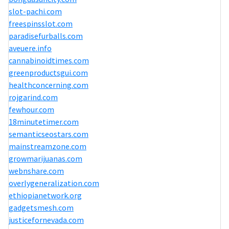
slot-pachi.com
freespinsslot.com
paradisefurballs.com
aveuere.info
cannabinoidtimes.com
greenproductsgui.com
healthconcerning.com
rojgarind.com
fewhour.com
18minutetimer.com
semanticseostars.com
mainstreamzone.com
growmarijuanas.com
webnshare.com
overlygeneralization.com
ethiopianetwork.org
gadgetsmesh.com
justicefornevada.com