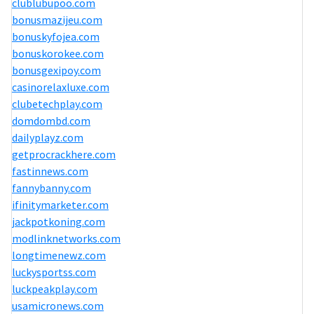
clublubupoo.com
bonusmazijeu.com
bonuskyfojea.com
bonuskorokee.com
bonusgexipoy.com
casinorelaxluxe.com
clubetechplay.com
domdombd.com
dailyplayz.com
getprocrackhere.com
fastinnews.com
fannybanny.com
ifinitymarketer.com
jackpotkoning.com
modlinknetworks.com
longtimenewz.com
luckysportss.com
luckpeakplay.com
usamicronews.com