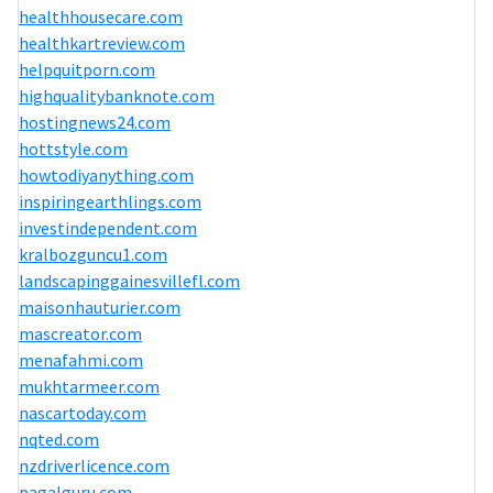
healthhousecare.com
healthkartreview.com
helpquitporn.com
highqualitybanknote.com
hostingnews24.com
hottstyle.com
howtodiyanything.com
inspiringearthlings.com
investindependent.com
kralbozguncu1.com
landscapinggainesvillefl.com
maisonhauturier.com
mascreator.com
menafahmi.com
mukhtarmeer.com
nascartoday.com
nqted.com
nzdriverlicence.com
pagalguru.com