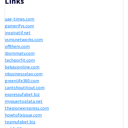
Links
uae-times.com
gamerifys.com
inspiratif.net
vsmsnetworks.com
offthem.com
ibommatv.com
techporfit.com
bekasionline.com
nbusinessplan.com
greenlife360.com
cantshoutitout.com
expressufabet.biz
mypuertoplata.net
thepioneerxpress.com
howtofixissue.com
teamufabet.biz