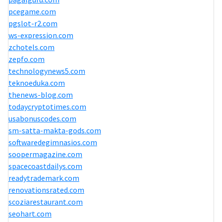
pcegame.com
pgslot-r2.com
ws-expression.com
zchotels.com
zepfo.com
technologynews5.com
teknoeduka.com
thenews-blog.com
todaycryptotimes.com
usabonuscodes.com
sm-satta-makta-gods.com
softwaredegimnasios.com
soopermagazine.com
spacecoastdailys.com
readytrademark.com
renovationsrated.com
scoziarestaurant.com
seohart.com