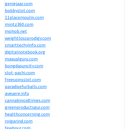
geniejaar.com
bobbyslot.com
11placemoulin.com
mintz360.com
mohob.net
weightlossprodigy.com
smarttechyinfo.com
digitalnotebook.org
maxualguru.com
bongdasuncity.com
slot-pachi.com
freespinsslot.com
paradisefurballs.com
aveuere.info
cannabinoidtimes.com
greenproductsgui.com
healthconcerning.com
rojgarind.com
fewhour.com