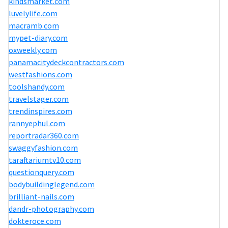
kindsmarket.com
luvelylife.com
macramb.com
mypet-diary.com
oxweekly.com
panamacitydeckcontractors.com
westfashions.com
toolshandy.com
travelstager.com
trendinspires.com
rannyephul.com
reportradar360.com
swaggyfashion.com
taraftariumtv10.com
questionquery.com
bodybuildinglegend.com
brilliant-nails.com
dandr-photography.com
dokteroce.com