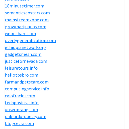
18minutetimer.com
semanticseostars.com
mainstreamzone.com
growmarijuanas.com
webnshare.com
overlygeneralization.com
ethiopianetwork.org
gadgetsmesh.com
justicefornevada.com
leisuretours.info
hellotbsbro.com
farmandpetscare.com
computingservice.info
caiofracini.com
techpositive.info
unseonrang.com
pak-urdu-poetry.com
blogcetra.com