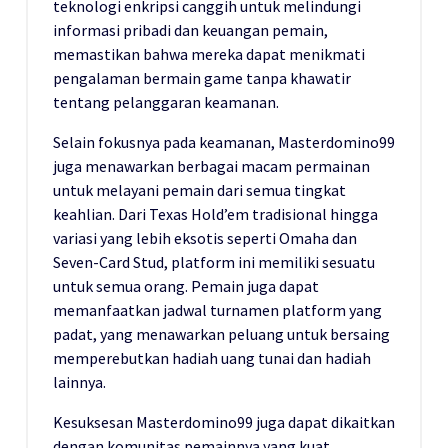
teknologi enkripsi canggih untuk melindungi
informasi pribadi dan keuangan pemain,
memastikan bahwa mereka dapat menikmati
pengalaman bermain game tanpa khawatir
tentang pelanggaran keamanan.
Selain fokusnya pada keamanan, Masterdomino99
juga menawarkan berbagai macam permainan
untuk melayani pemain dari semua tingkat
keahlian. Dari Texas Hold’em tradisional hingga
variasi yang lebih eksotis seperti Omaha dan
Seven-Card Stud, platform ini memiliki sesuatu
untuk semua orang. Pemain juga dapat
memanfaatkan jadwal turnamen platform yang
padat, yang menawarkan peluang untuk bersaing
memperebutkan hadiah uang tunai dan hadiah
lainnya.
Kesuksesan Masterdomino99 juga dapat dikaitkan
dengan komunitas pemainnya yang kuat.