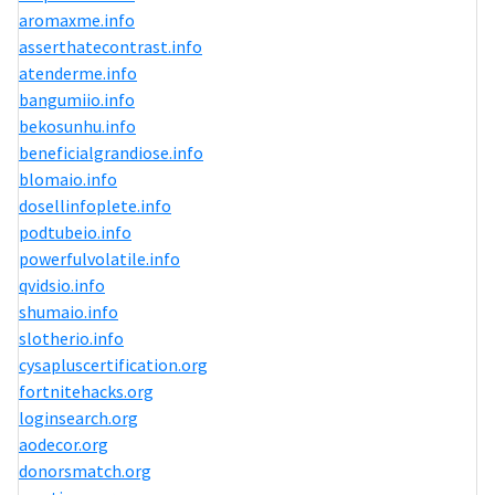
aromaxme.info
asserthatecontrast.info
atenderme.info
bangumiio.info
bekosunhu.info
beneficialgrandiose.info
blomaio.info
dosellinfoplete.info
podtubeio.info
powerfulvolatile.info
qvidsio.info
shumaio.info
slotherio.info
cysapluscertification.org
fortnitehacks.org
loginsearch.org
aodecor.org
donorsmatch.org