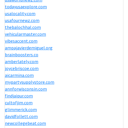
todayusaexplore.com
usalocality.com
usafournewz.com
thebalochhal.com
vehicularmaster.com
vibesaccent.com
ampajavierdemiguel.org
brainboosters.co
amberlately.com
joycebriscoe.com
aicarmina.com
mypartysupplystore.com
annforwisconsin.com
findjaipur.com
cultofjim.com
glimmerick.com
davidfollett.com
newcollegebeat.com