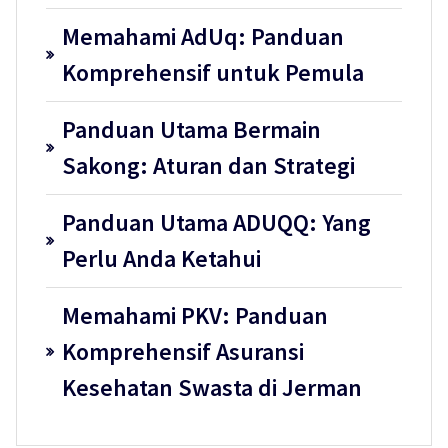
Memahami AdUq: Panduan
Komprehensif untuk Pemula
Panduan Utama Bermain
Sakong: Aturan dan Strategi
Panduan Utama ADUQQ: Yang
Perlu Anda Ketahui
Memahami PKV: Panduan
Komprehensif Asuransi
Kesehatan Swasta di Jerman