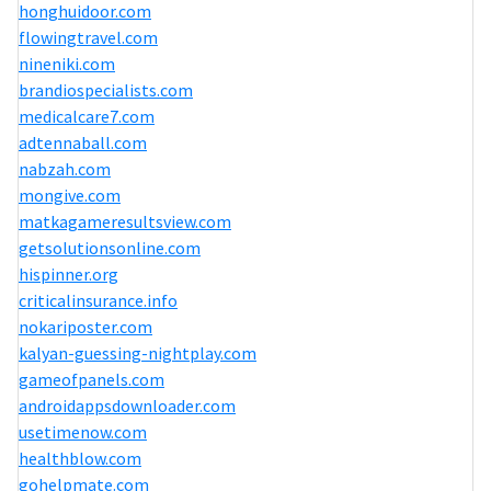
honghuidoor.com
flowingtravel.com
nineniki.com
brandiospecialists.com
medicalcare7.com
adtennaball.com
nabzah.com
mongive.com
matkagameresultsview.com
getsolutionsonline.com
hispinner.org
criticalinsurance.info
nokariposter.com
kalyan-guessing-nightplay.com
gameofpanels.com
androidappsdownloader.com
usetimenow.com
healthblow.com
gohelpmate.com