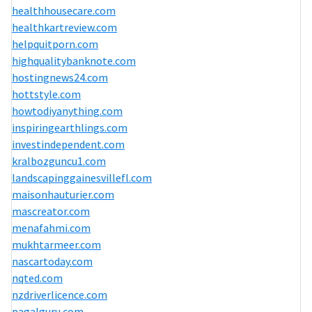
healthhousecare.com
healthkartreview.com
helpquitporn.com
highqualitybanknote.com
hostingnews24.com
hottstyle.com
howtodiyanything.com
inspiringearthlings.com
investindependent.com
kralbozguncu1.com
landscapinggainesvillefl.com
maisonhauturier.com
mascreator.com
menafahmi.com
mukhtarmeer.com
nascartoday.com
nqted.com
nzdriverlicence.com
pagalguru.com