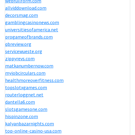
webfullform.com
allviddownload.com
decorsmag.com
gamblingcasinonews.com
universitiesofamerica.net
progameofbrands.com
qbreview.org
servicewueste.org
zippyrevs.com
matkanumbernow.com
myjobcirculars.com
healthmoreoverfitness.com
topslotxgames.com
routerloggnet.net
dantella6.com
slotsgamesone.com
hispinzone.com
kalyanbazarnights.com
top-online-casino-usa.com