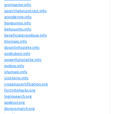
aromaxme.info
asserthatecontrast.info
atenderme.info
bangumiio.info
bekosunhu.info
beneficialgrandiose.info
blomaio.info
dosellinfoplete.info
podtubeio.info
powerfulvolatile.info
qvidsio.info
shumaio.info
slotherio.info
cysapluscertification.org
fortnitehacks.org
loginsearch.org
aodecor.org
donorsmatch.org