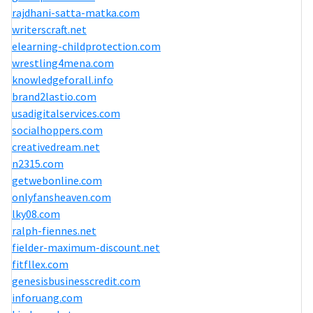
rajdhani-satta-matka.com
writerscraft.net
elearning-childprotection.com
wrestling4mena.com
knowledgeforall.info
brand2lastio.com
usadigitalservices.com
socialhoppers.com
creativedream.net
n2315.com
getwebonline.com
onlyfansheaven.com
lky08.com
ralph-fiennes.net
fielder-maximum-discount.net
fitfllex.com
genesisbusinesscredit.com
inforuang.com