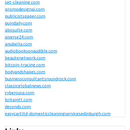
set-cleaning.com
promodesignai.com
publicistspaper.com
quindaily.com
abosulte.com
aiverse24.com
anubella.com
audiobooksonaudible.com
beautenetwork.com
bitcoin-tracing.com
bodyandshapes.com
businessconsultantsroundrock.com
classicglobalnews.com
cybercusp.com
britaintt.com
deconds.com
easycartltd-domesticcleaningservicesedinburgh.com