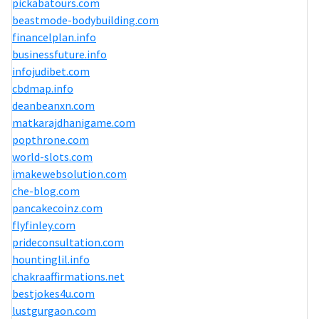
pickabatours.com
beastmode-bodybuilding.com
financelplan.info
businessfuture.info
infojudibet.com
cbdmap.info
deanbeanxn.com
matkarajdhanigame.com
popthrone.com
world-slots.com
imakewebsolution.com
che-blog.com
pancakecoinz.com
flyfinley.com
prideconsultation.com
hountinglil.info
chakraaffirmations.net
bestjokes4u.com
lustgurgaon.com