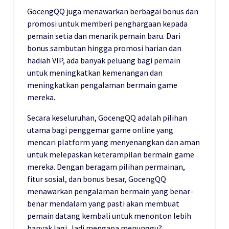
GocengQQ juga menawarkan berbagai bonus dan
promosi untuk memberi penghargaan kepada
pemain setia dan menarik pemain baru. Dari
bonus sambutan hingga promosi harian dan
hadiah VIP, ada banyak peluang bagi pemain
untuk meningkatkan kemenangan dan
meningkatkan pengalaman bermain game
mereka.
Secara keseluruhan, GocengQQ adalah pilihan
utama bagi penggemar game online yang
mencari platform yang menyenangkan dan aman
untuk melepaskan keterampilan bermain game
mereka. Dengan beragam pilihan permainan,
fitur sosial, dan bonus besar, GocengQQ
menawarkan pengalaman bermain yang benar-
benar mendalam yang pasti akan membuat
pemain datang kembali untuk menonton lebih
banyak lagi. Jadi mengapa menunggu?