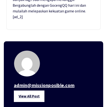
Bergabunglah dengan GocengQQ hari ini dan
mulailah melepaskan kekuatan game online.
[ad_2]
admin@missionposible.com
View All Post