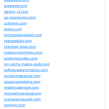
pcegame.com
pgslot-r2.com
ws-expression.com
zchotels.com
zepfo.com
technologynews5.com
teknoeduka.com
thenews-blog.com
todaycryptotimes.com
usabonuscodes.com
sm-satta-makta-gods.com
softwaredegimnasios.com
soopermagazine.com
spacecoastdailys.com
readytrademark.com
renovationsrated.com
scoziarestaurant.com
seohart.com