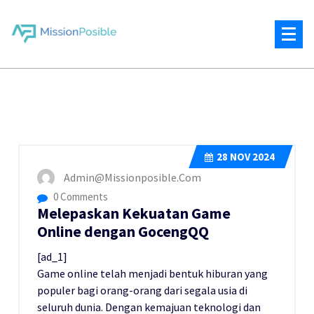
Skip
to
content
Raih kemenangan dengan slot gacor yang didukung server PKV Games berkualitas di situs slot onl
terpercaya.
28
NOV 2024
Admin@missionposible.com
0 Comments
Melepaskan Kekuatan Game
Online dengan GocengQQ
[ad_1]
Game online telah menjadi bentuk hiburan yang
populer bagi orang-orang dari segala usia di
seluruh dunia. Dengan kemajuan teknologi dan