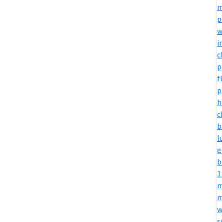
m
p
w
i
c
p
f
p
h
c
b
l
g
b
1
m
m
w
s