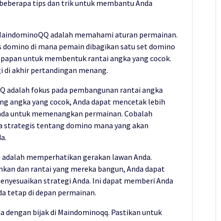
 beberapa tips dan trik untuk membantu Anda
 MaindominoQQ adalah memahami aturan permainan.
 domino di mana pemain dibagikan satu set domino
 papan untuk membentuk rantai angka yang cocok.
i di akhir pertandingan menang.
QQ adalah fokus pada pembangunan rantai angka
ng angka yang cocok, Anda dapat mencetak lebih
Anda untuk memenangkan permainan. Cobalah
ra strategis tentang domino mana yang akan
a.
Q adalah memperhatikan gerakan lawan Anda.
kan dan rantai yang mereka bangun, Anda dapat
enyesuaikan strategi Anda. Ini dapat memberi Anda
 tetap di depan permainan.
 dengan bijak di Maindominoqq. Pastikan untuk