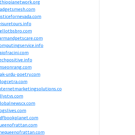
thiopianetwork.org
adgetsmesh.com
usticefornevada.com
eisuretours.info
ellotbsbro.com
armandpetscare.com
omputingservice.info
aiofracini.com
echpositive.info
nseonrang.com
ak-urdu-poetry.com
logcetra.com
nternetmarketingsolutions.co
llystvs.com
lobalnewscx.com
ogslives.com
dfbookplanet.com
ueenofrattan.com
hequeenofrattan.com