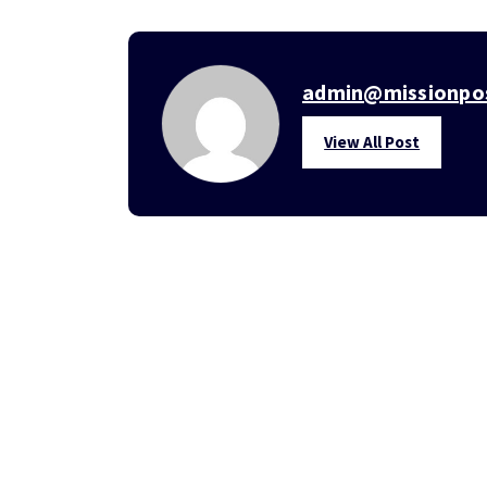
admin@missionpos
View All Post