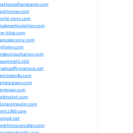
atkarajdhanigame.com
opthrone.com
orld-slots.com
makewebsolution.com
he-blog.com
ancakecoinz.com
lyfinley.com
rideconsultation.com
ountinglil.info
hakraaffirmations.net
estjokes4u.com
ustgurgaon.com
eniejaar.com
obbyslot.com
1placemoulin.com
intz360.com
ohob.net
eightlossprodigy.com
marttechyinfo.com