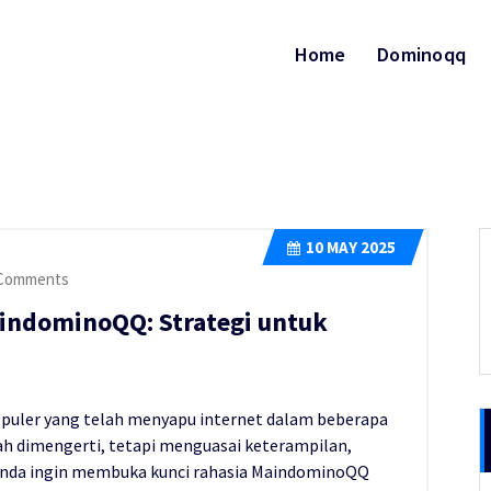
Home
Dominoqq
itas di situs slot online terpercaya.
10
MAY 2025
Comments
indominoQQ: Strategi untuk
puler yang telah menyapu internet dalam beberapa
ah dimengerti, tetapi menguasai keterampilan,
a Anda ingin membuka kunci rahasia MaindominoQQ