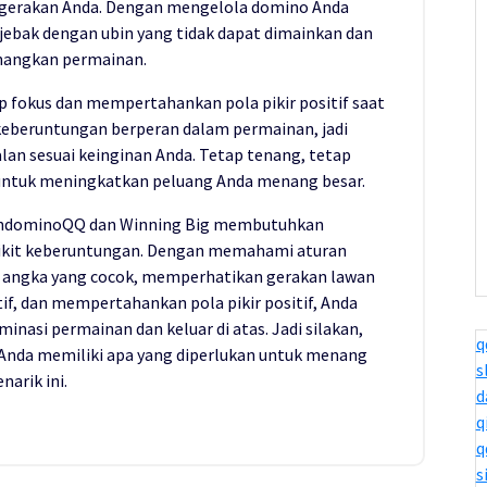
n gerakan Anda. Dengan mengelola domino Anda
rjebak dengan ubin yang tidak dapat dimainkan dan
nangkan permainan.
tap fokus dan mempertahankan pola pikir positif saat
eberuntungan berperan dalam permainan, jadi
rjalan sesuai keinginan Anda. Tetap tenang, tetap
s untuk meningkatkan peluang Anda menang besar.
aindominoQQ dan Winning Big membutuhkan
edikit keberuntungan. Dengan memahami aturan
 angka yang cocok, memperhatikan gerakan lawan
if, dan mempertahankan pola pikir positif, Anda
asi permainan dan keluar di atas. Jadi silakan,
q
Anda memiliki apa yang diperlukan untuk menang
s
arik ini.
d
q
q
s