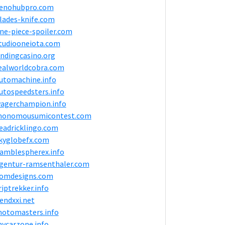
enohubpro.com
lades-knife.com
ne-piece-spoiler.com
tudiooneiota.com
indingcasino.org
ealworldcobra.com
utomachine.info
utospeedsters.info
agerchampion.info
onomousumicontest.com
eadricklingo.com
kyglobefx.com
amblespherex.info
gentur-ramsenthaler.com
omdesigns.com
riptrekker.info
endxxi.net
otomasters.info
ycarzone.info