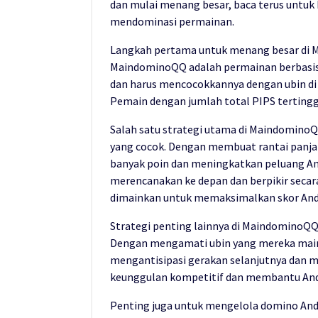
dan mulai menang besar, baca terus untuk
mendominasi permainan.
Langkah pertama untuk menang besar di
MaindominoQQ adalah permainan berbasis
dan harus mencocokkannya dengan ubin di
Pemain dengan jumlah total PIPS tertingg
Salah satu strategi utama di Maindomino
yang cocok. Dengan membuat rantai panja
banyak poin dan meningkatkan peluang 
merencanakan ke depan dan berpikir seca
dimainkan untuk memaksimalkan skor And
Strategi penting lainnya di MaindominoQ
Dengan mengamati ubin yang mereka main
mengantisipasi gerakan selanjutnya dan m
keunggulan kompetitif dan membantu Anda
Penting juga untuk mengelola domino Anda