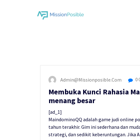
Skip
to
content
Raih kemenangan dengan slot gacor yang didukung server PKV Games berkual
Admin@missionposible.com
0 
Membuka Kunci Rahasia Ma
menang besar
[ad_1]
MaindominoQQ adalah game judi online po
tahun terakhir. Gim ini sederhana dan mud
strategi, dan sedikit keberuntungan. Jik