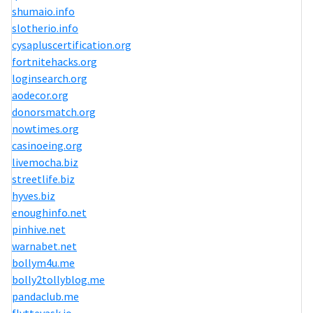
shumaio.info
slotherio.info
cysapluscertification.org
fortnitehacks.org
loginsearch.org
aodecor.org
donorsmatch.org
nowtimes.org
casinoeing.org
livemocha.biz
streetlife.biz
hyves.biz
enoughinfo.net
pinhive.net
warnabet.net
bollym4u.me
bolly2tollyblog.me
pandaclub.me
flyttevask.io