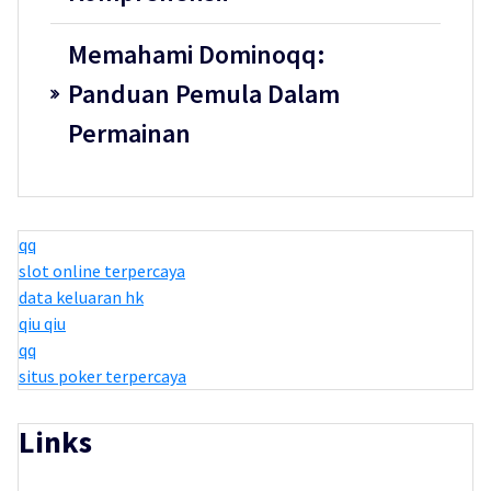
Memahami Dominoqq:
Panduan Pemula Dalam
Permainan
qq
slot online terpercaya
data keluaran hk
qiu qiu
qq
situs poker terpercaya
Links