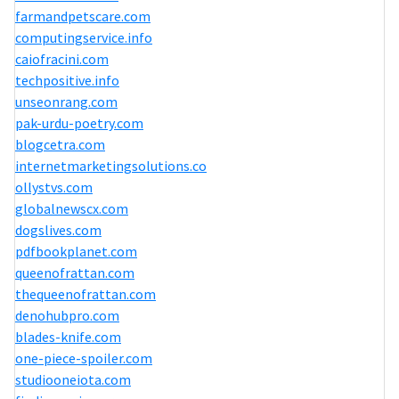
farmandpetscare.com
computingservice.info
caiofracini.com
techpositive.info
unseonrang.com
pak-urdu-poetry.com
blogcetra.com
internetmarketingsolutions.co
ollystvs.com
globalnewscx.com
dogslives.com
pdfbookplanet.com
queenofrattan.com
thequeenofrattan.com
denohubpro.com
blades-knife.com
one-piece-spoiler.com
studiooneiota.com