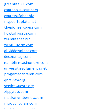
greenlife360.com
cantshoutitout.com
expressufabet.biz
mypuertoplata.net
thepioneerxpress.com
howtofixissue.com
teamufabet.biz
webfullform.com
allviddownload.com
decorsmag.com
gamblingcasinonews.com
universitiesofamerica.net
progameofbrands.com
qbreview.org
servicewueste.org
zippyrevs.com
matkanumbernow.com
myjobcirculars.com
healthmoreoverfitness.com