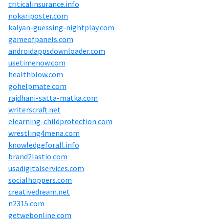
criticalinsurance.info
nokariposter.com
kalyan-guessing-nightplay.com
gameofpanels.com
androidappsdownloader.com
usetimenow.com
healthblow.com
gohelpmate.com
rajdhani-satta-matka.com
writerscraft.net
elearning-childprotection.com
wrestling4mena.com
knowledgeforall.info
brand2lastio.com
usadigitalservices.com
socialhoppers.com
creativedream.net
n2315.com
getwebonline.com