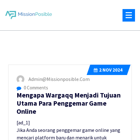
Skip
to
content
Raih kemenangan dengan slot gacor yang didukung server PKV Games berkualitas di situs slot onl
terpercaya.
2
NOV 2024
Admin@missionposible.com
0 Comments
Mengapa Wargaqq Menjadi Tujuan
Utama Para Penggemar Game
Online
[ad_1]
Jika Anda seorang penggemar game online yang
mencari platform baru dan menarik untuk