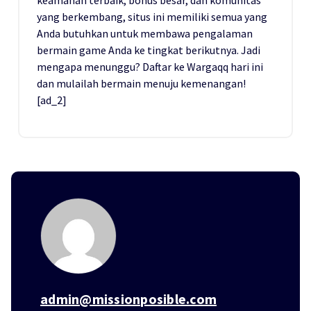
yang berkembang, situs ini memiliki semua yang
Anda butuhkan untuk membawa pengalaman
bermain game Anda ke tingkat berikutnya. Jadi
mengapa menunggu? Daftar ke Wargaqq hari ini
dan mulailah bermain menuju kemenangan!
[ad_2]
admin@missionposible.com