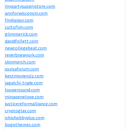
mypartysupplystore.com
annforwisconsin.com
findjaipur.com
cultofjim.com
glimmerick.com
davidfollett.com
newcollegebeat.com
reverbnewyork.com
skinmerch.com
usvisaforum.com
bestmovierulz.com
jagalchi-trade.com
loopersound.com
minapenelope.com
justicereformalliance.com
cryptoglax.com
ohiohobbyplus.com
bogothemes.com