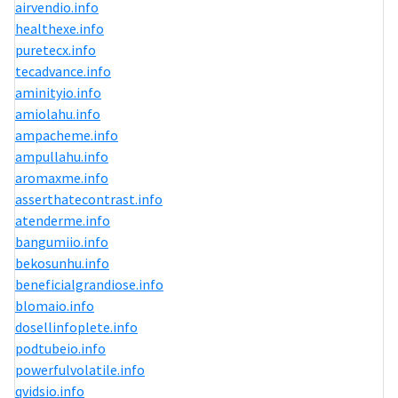
airvendio.info
healthexe.info
puretecx.info
tecadvance.info
aminityio.info
amiolahu.info
ampacheme.info
ampullahu.info
aromaxme.info
asserthatecontrast.info
atenderme.info
bangumiio.info
bekosunhu.info
beneficialgrandiose.info
blomaio.info
dosellinfoplete.info
podtubeio.info
powerfulvolatile.info
qvidsio.info