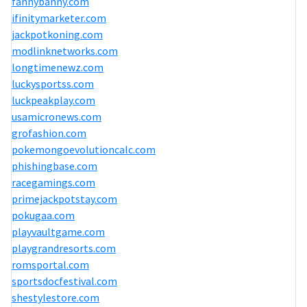
fannybanny.com
ifinitymarketer.com
jackpotkoning.com
modlinknetworks.com
longtimenewz.com
luckysportss.com
luckpeakplay.com
usamicronews.com
grofashion.com
pokemongoevolutioncalc.com
phishingbase.com
racegamings.com
primejackpotstay.com
pokugaa.com
playvaultgame.com
playgrandresorts.com
romsportal.com
sportsdocfestival.com
shestylestore.com