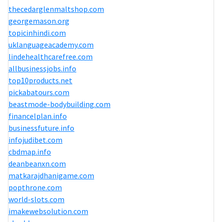
thecedarglenmaltshop.com
georgemason.org
topicinhindi.com
uklanguageacademy.com
lindehealthcarefree.com
allbusinessjobs.info
top10products.net
pickabatours.com
beastmode-bodybuilding.com
financelplan.info
businessfuture.info
infojudibet.com
cbdmap.info
deanbeanxn.com
matkarajdhanigame.com
popthrone.com
world-slots.com
imakewebsolution.com