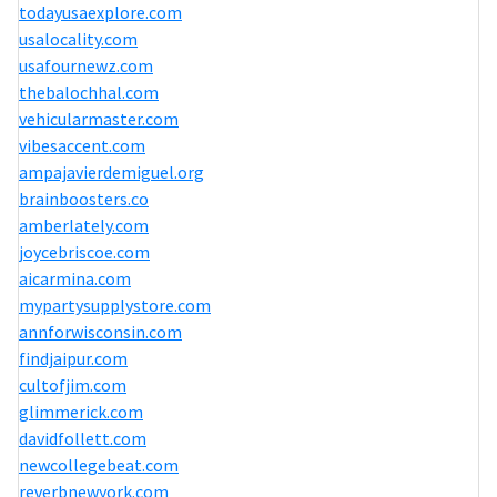
todayusaexplore.com
usalocality.com
usafournewz.com
thebalochhal.com
vehicularmaster.com
vibesaccent.com
ampajavierdemiguel.org
brainboosters.co
amberlately.com
joycebriscoe.com
aicarmina.com
mypartysupplystore.com
annforwisconsin.com
findjaipur.com
cultofjim.com
glimmerick.com
davidfollett.com
newcollegebeat.com
reverbnewyork.com