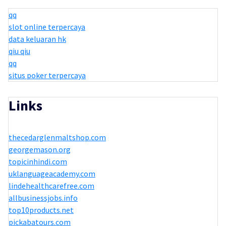
qq
slot online terpercaya
data keluaran hk
qiu qiu
qq
situs poker terpercaya
Links
thecedarglenmaltshop.com
georgemason.org
topicinhindi.com
uklanguageacademy.com
lindehealthcarefree.com
allbusinessjobs.info
top10products.net
pickabatours.com