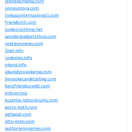
lebnewsmedia.com
sonosonora.com
linkuusinternasional1.com
friendsroll.com
spiderclothing.net
wondergadgetsshop.com
seatgurunews.com
3net.info
codeplex.info
okena.info
akunidpropokerqq.com
bespokecardetailing.com
bestfriendscredit.com
elibrary.biz
eczema-naturalcures.com
astro-bath.com
aghapal.com
altu-expo.com
authorjennijames.com