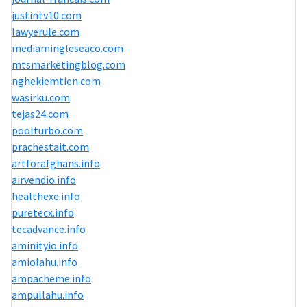
justintv10.com
lawyerule.com
mediamingleseaco.com
mtsmarketingblog.com
nghekiemtien.com
wasirku.com
tejas24.com
poolturbo.com
prachestait.com
artforafghans.info
airvendio.info
healthexe.info
puretecx.info
tecadvance.info
aminityio.info
amiolahu.info
ampacheme.info
ampullahu.info