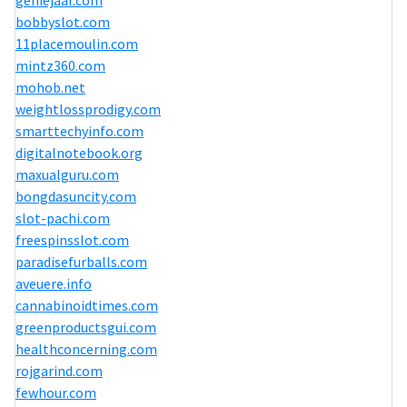
bobbyslot.com
11placemoulin.com
mintz360.com
mohob.net
weightlossprodigy.com
smarttechyinfo.com
digitalnotebook.org
maxualguru.com
bongdasuncity.com
slot-pachi.com
freespinsslot.com
paradisefurballs.com
aveuere.info
cannabinoidtimes.com
greenproductsgui.com
healthconcerning.com
rojgarind.com
fewhour.com