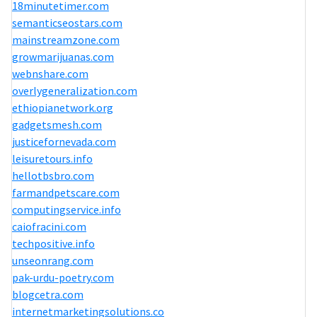
18minutetimer.com
semanticseostars.com
mainstreamzone.com
growmarijuanas.com
webnshare.com
overlygeneralization.com
ethiopianetwork.org
gadgetsmesh.com
justicefornevada.com
leisuretours.info
hellotbsbro.com
farmandpetscare.com
computingservice.info
caiofracini.com
techpositive.info
unseonrang.com
pak-urdu-poetry.com
blogcetra.com
internetmarketingsolutions.co