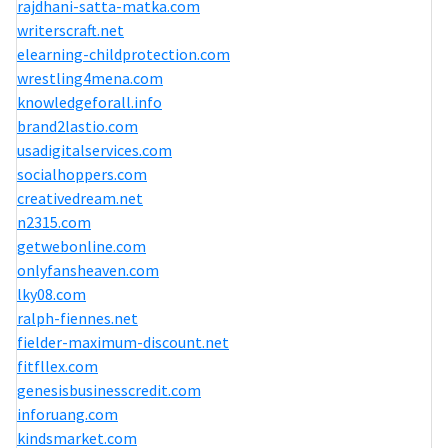
rajdhani-satta-matka.com
writerscraft.net
elearning-childprotection.com
wrestling4mena.com
knowledgeforall.info
brand2lastio.com
usadigitalservices.com
socialhoppers.com
creativedream.net
n2315.com
getwebonline.com
onlyfansheaven.com
lky08.com
ralph-fiennes.net
fielder-maximum-discount.net
fitfllex.com
genesisbusinesscredit.com
inforuang.com
kindsmarket.com