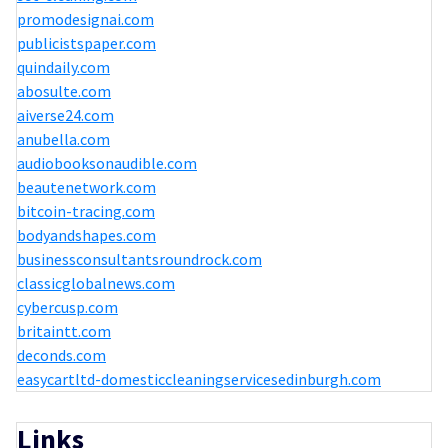
promodesignai.com
publicistspaper.com
quindaily.com
abosulte.com
aiverse24.com
anubella.com
audiobooksonaudible.com
beautenetwork.com
bitcoin-tracing.com
bodyandshapes.com
businessconsultantsroundrock.com
classicglobalnews.com
cybercusp.com
britaintt.com
deconds.com
easycartltd-domesticcleaningservicesedinburgh.com
Links