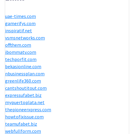
uae-times.com
gamerifys.com
inspiratif.net
vsmsnetworks.com
offthem.com
ibommatv.com
techporfit.com
bekasionline.com
nbusinessplan.com
greenlife360.com
cantshoutitout.com
expressufabet.biz
mypuertoplata.net
thepioneerxpress.com
howtofixissue.com
teamufabet.biz
webfullform.com