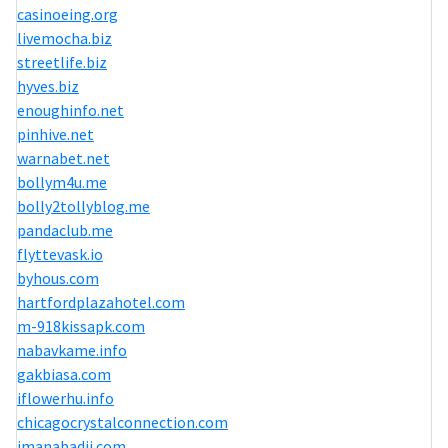
casinoeing.org
livemocha.biz
streetlife.biz
hyves.biz
enoughinfo.net
pinhive.net
warnabet.net
bollym4u.me
bolly2tollyblog.me
pandaclub.me
flyttevask.io
byhous.com
hartfordplazahotel.com
m-918kissapk.com
nabavkame.info
gakbiasa.com
iflowerhu.info
chicagocrystalconnection.com
imanabadii.com