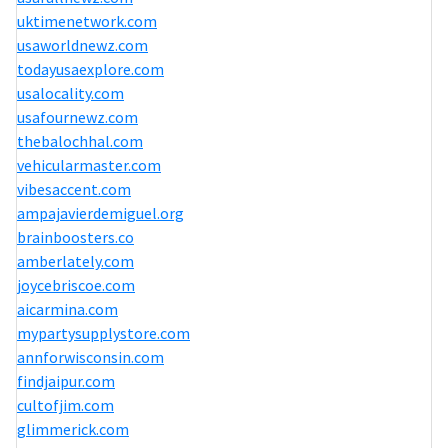
uktimenetwork.com
usaworldnewz.com
todayusaexplore.com
usalocality.com
usafournewz.com
thebalochhal.com
vehicularmaster.com
vibesaccent.com
ampajavierdemiguel.org
brainboosters.co
amberlately.com
joycebriscoe.com
aicarmina.com
mypartysupplystore.com
annforwisconsin.com
findjaipur.com
cultofjim.com
glimmerick.com