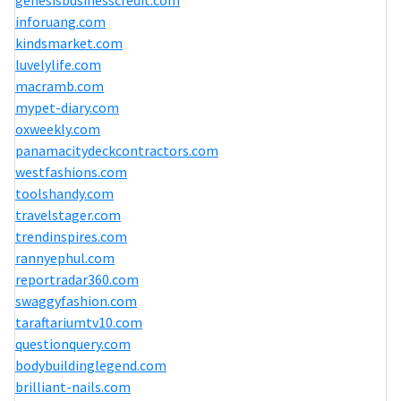
inforuang.com
kindsmarket.com
luvelylife.com
macramb.com
mypet-diary.com
oxweekly.com
panamacitydeckcontractors.com
westfashions.com
toolshandy.com
travelstager.com
trendinspires.com
rannyephul.com
reportradar360.com
swaggyfashion.com
taraftariumtv10.com
questionquery.com
bodybuildinglegend.com
brilliant-nails.com