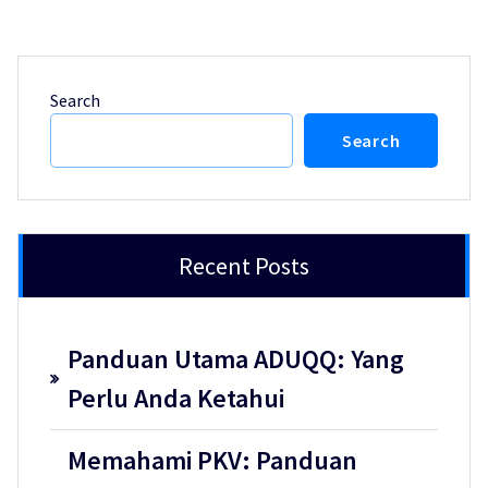
Search
Search
Recent Posts
Panduan Utama ADUQQ: Yang
Perlu Anda Ketahui
Memahami PKV: Panduan