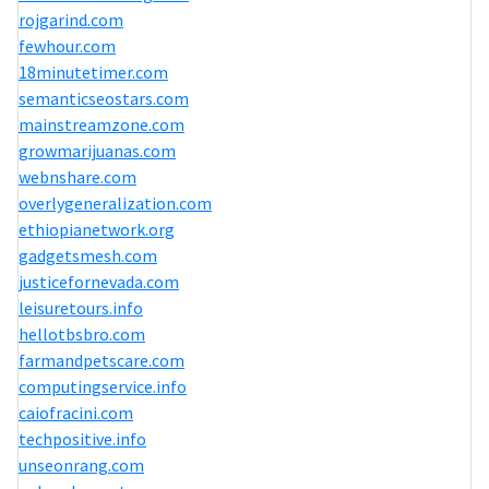
rojgarind.com
fewhour.com
18minutetimer.com
semanticseostars.com
mainstreamzone.com
growmarijuanas.com
webnshare.com
overlygeneralization.com
ethiopianetwork.org
gadgetsmesh.com
justicefornevada.com
leisuretours.info
hellotbsbro.com
farmandpetscare.com
computingservice.info
caiofracini.com
techpositive.info
unseonrang.com