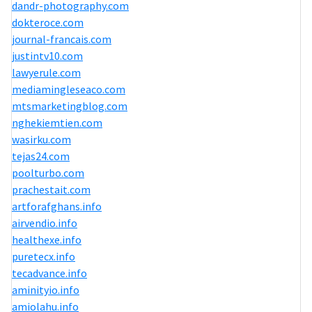
dandr-photography.com
dokteroce.com
journal-francais.com
justintv10.com
lawyerule.com
mediamingleseaco.com
mtsmarketingblog.com
nghekiemtien.com
wasirku.com
tejas24.com
poolturbo.com
prachestait.com
artforafghans.info
airvendio.info
healthexe.info
puretecx.info
tecadvance.info
aminityio.info
amiolahu.info