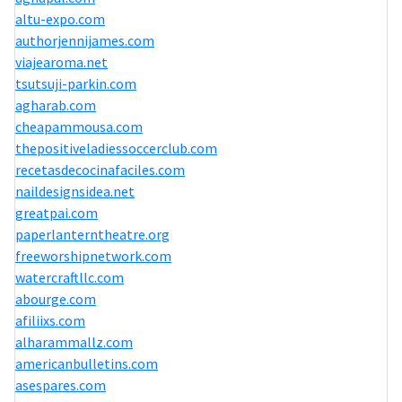
altu-expo.com
authorjennijames.com
viajearoma.net
tsutsuji-parkin.com
agharab.com
cheapammousa.com
thepositiveladiessoccerclub.com
recetasdecocinafaciles.com
naildesignsidea.net
greatpai.com
paperlanterntheatre.org
freeworshipnetwork.com
watercraftllc.com
abourge.com
afiliixs.com
alharammallz.com
americanbulletins.com
asespares.com