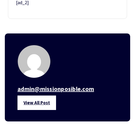
[ad_2]
admin@missionposible.com
View All Post