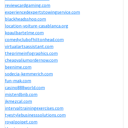
reviewcardgaming.com
experiencedexpertstowingservice.com
blackheadsshop.com
location-voiture-casablanca.org
kpaulbartelme.com
comedyclubofhiltonhead.com
virtualartsassistant.com
theprimeinfographics.com
cheapvaliumordernow.com
beenime.com
sodecia-kemmerich.com
fun-mak.com
casino888world.com
misterdbnb.com
jkmezcal.com
intervaltrainingexercises.com
tyestylebusinesssolutions.com
royalpoipet.com