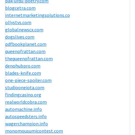
pak-urdu-poetry.com
blogcetra.com
internetmarketingsolutions.co
ollystvs.com
globalnewscx.com
dogslives.com
pdfbookplanet.com
queenofrattan.com
thequeenofrattan.com
denohubpro.com
blades-knife.com
one-piece-spoiler.com
studiooneiota.com
findingcasino.org
realworldcobra.com
automachine.info
autospeedsters.info
wagerchampion.info
monomousumicontest.com