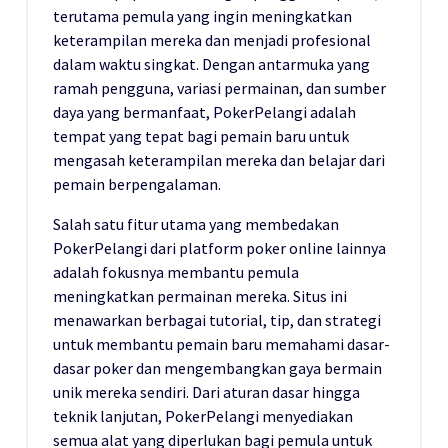
terutama pemula yang ingin meningkatkan
keterampilan mereka dan menjadi profesional
dalam waktu singkat. Dengan antarmuka yang
ramah pengguna, variasi permainan, dan sumber
daya yang bermanfaat, PokerPelangi adalah
tempat yang tepat bagi pemain baru untuk
mengasah keterampilan mereka dan belajar dari
pemain berpengalaman.
Salah satu fitur utama yang membedakan
PokerPelangi dari platform poker online lainnya
adalah fokusnya membantu pemula
meningkatkan permainan mereka. Situs ini
menawarkan berbagai tutorial, tip, dan strategi
untuk membantu pemain baru memahami dasar-
dasar poker dan mengembangkan gaya bermain
unik mereka sendiri. Dari aturan dasar hingga
teknik lanjutan, PokerPelangi menyediakan
semua alat yang diperlukan bagi pemula untuk