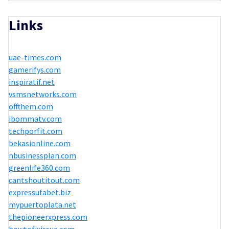
Links
uae-times.com
gamerifys.com
inspiratif.net
vsmsnetworks.com
offthem.com
ibommatv.com
techporfit.com
bekasionline.com
nbusinessplan.com
greenlife360.com
cantshoutitout.com
expressufabet.biz
mypuertoplata.net
thepioneerxpress.com
howtofixissue.com