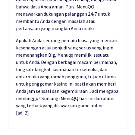
bahwa data Anda aman. Plus, MenuQQ
menawarkan dukungan pelanggan 24/7 untuk
membantu Anda dengan masalah atau
pertanyaan yang mungkin Anda miliki.
Apakah Anda seorang pemain biasa yang mencari
kesenangan atau penjudi yang serius yang ingin
memenangkan Big, Menuqq memiliki sesuatu
untuk Anda. Dengan berbagai macam permainan,
langkah-langkah keamanan terkemuka, dan
antarmuka yang ramah pengguna, tujuan utama
untuk penggemar kasino ini pasti akan memberi
Anda jam sensasi dan kegembiraan. Jadi mengapa
menunggu? Kunjungi MenuQQ hari ini dan alami
yang terbaik yang ditawarkan game online.
[ad_2]