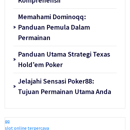
Komprehensif
Memahami Dominoqq:
Panduan Pemula Dalam
Permainan
Panduan Utama Strategi Texas
Hold’em Poker
Jelajahi Sensasi Poker88:
Tujuan Permainan Utama Anda
qq
slot online terpercaya