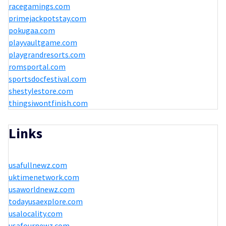
racegamings.com
primejackpotstay.com
pokugaa.com
playvaultgame.com
playgrandresorts.com
romsportal.com
sportsdocfestival.com
shestylestore.com
thingsiwontfinish.com
Links
usafullnewz.com
uktimenetwork.com
usaworldnewz.com
todayusaexplore.com
usalocality.com
usafournewz.com