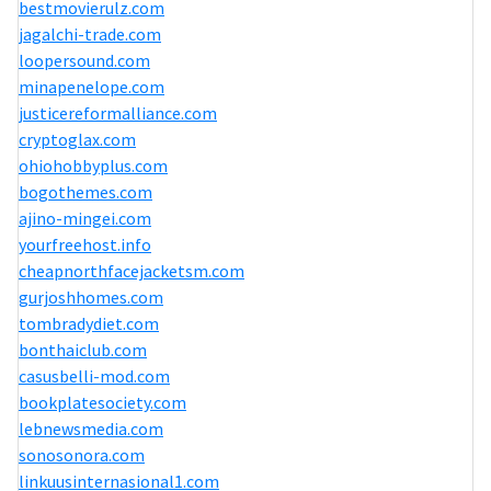
bestmovierulz.com
jagalchi-trade.com
loopersound.com
minapenelope.com
justicereformalliance.com
cryptoglax.com
ohiohobbyplus.com
bogothemes.com
ajino-mingei.com
yourfreehost.info
cheapnorthfacejacketsm.com
gurjoshhomes.com
tombradydiet.com
bonthaiclub.com
casusbelli-mod.com
bookplatesociety.com
lebnewsmedia.com
sonosonora.com
linkuusinternasional1.com