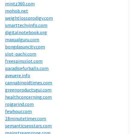
mintz360.com
mohob.net
weightlossprodigy.com
smarttechyinfo.com
digitalnotebook.org
maxualguru.com
bongdasuncity.com
slot-pachi.com
freespinsslot.com
paradisefurballs.com
aveuere.info
cannabinoidtimes.com
greenproductsgui.com
healthconcerning.com
rojgarind.com
fewhour.com
18minutetimer.com
semanticseostars.com
mainstreamzone.com