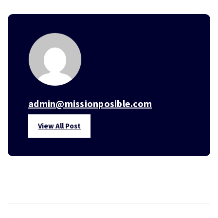
admin@missionposible.com
View All Post