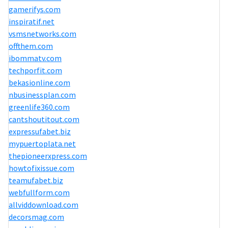
gamerifys.com
inspiratif.net
vsmsnetworks.com
offthem.com
ibommatv.com
techporfit.com
bekasionline.com
nbusinessplan.com
greenlife360.com
cantshoutitout.com
expressufabet.biz
mypuertoplata.net
thepioneerxpress.com
howtofixissue.com
teamufabet.biz
webfullform.com
allviddownload.com
decorsmag.com