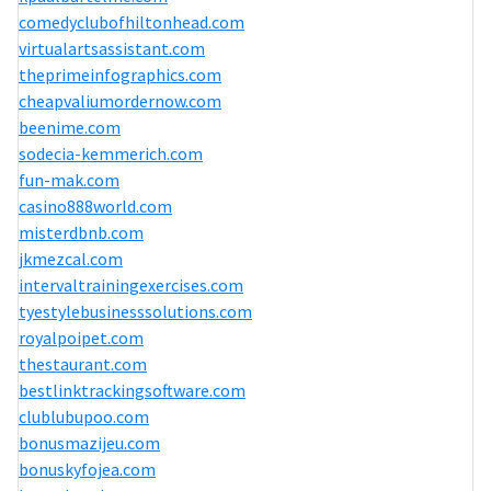
comedyclubofhiltonhead.com
virtualartsassistant.com
theprimeinfographics.com
cheapvaliumordernow.com
beenime.com
sodecia-kemmerich.com
fun-mak.com
casino888world.com
misterdbnb.com
jkmezcal.com
intervaltrainingexercises.com
tyestylebusinesssolutions.com
royalpoipet.com
thestaurant.com
bestlinktrackingsoftware.com
clublubupoo.com
bonusmazijeu.com
bonuskyfojea.com