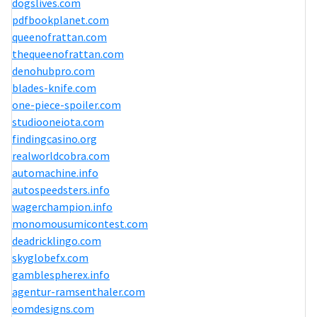
dogslives.com
pdfbookplanet.com
queenofrattan.com
thequeenofrattan.com
denohubpro.com
blades-knife.com
one-piece-spoiler.com
studiooneiota.com
findingcasino.org
realworldcobra.com
automachine.info
autospeedsters.info
wagerchampion.info
monomousumicontest.com
deadricklingo.com
skyglobefx.com
gamblespherex.info
agentur-ramsenthaler.com
eomdesigns.com