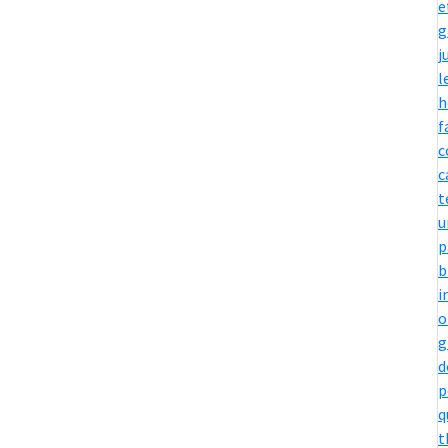
e
g
j
l
h
f
c
c
t
u
p
b
i
o
g
d
p
q
t