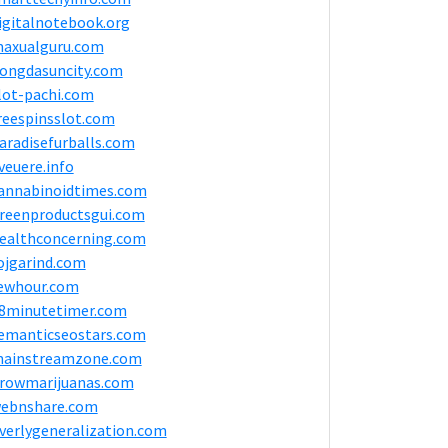
igitalnotebook.org
axualguru.com
ongdasuncity.com
lot-pachi.com
reespinsslot.com
aradisefurballs.com
veuere.info
annabinoidtimes.com
reenproductsgui.com
ealthconcerning.com
ojgarind.com
ewhour.com
8minutetimer.com
emanticseostars.com
ainstreamzone.com
rowmarijuanas.com
ebnshare.com
verlygeneralization.com