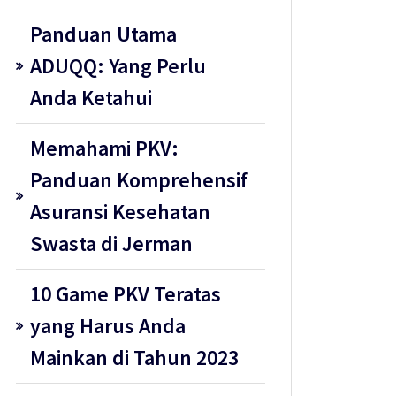
Panduan Utama
ADUQQ: Yang Perlu
Anda Ketahui
Memahami PKV:
Panduan Komprehensif
Asuransi Kesehatan
Swasta di Jerman
10 Game PKV Teratas
yang Harus Anda
Mainkan di Tahun 2023