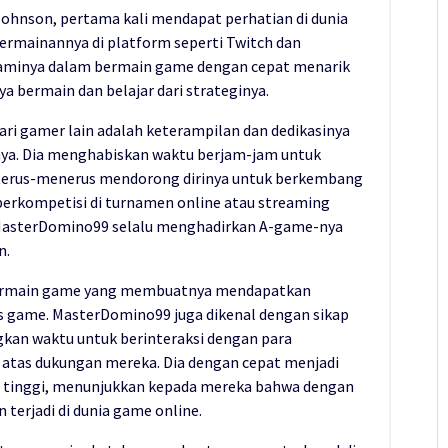
ohnson, pertama kali mendapat perhatian di dunia
permainannya di platform seperti Twitch dan
alaminya dalam bermain game dengan cepat menarik
bermain dan belajar dari strateginya.
 gamer lain adalah keterampilan dan dedikasinya
nya. Dia menghabiskan waktu berjam-jam untuk
 terus-menerus mendorong dirinya untuk berkembang
berkompetisi di turnamen online atau streaming
MasterDomino99 selalu menghadirkan A-game-nya
n.
bermain game yang membuatnya mendapatkan
as game. MasterDomino99 juga dikenal dengan sikap
gkan waktu untuk berinteraksi dengan para
atas dukungan mereka. Dia dengan cepat menjadi
ta tinggi, menunjukkan kepada mereka bahwa dengan
 terjadi di dunia game online.