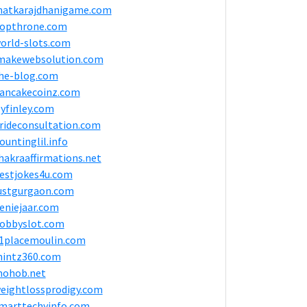
atkarajdhanigame.com
opthrone.com
orld-slots.com
makewebsolution.com
he-blog.com
ancakecoinz.com
lyfinley.com
rideconsultation.com
ountinglil.info
hakraaffirmations.net
estjokes4u.com
ustgurgaon.com
eniejaar.com
obbyslot.com
1placemoulin.com
intz360.com
ohob.net
eightlossprodigy.com
marttechyinfo.com