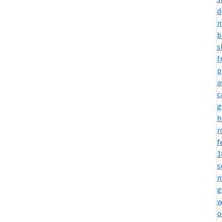
d
m
b
s
f
p
a
c
g
h
r
f
1
s
m
g
w
o