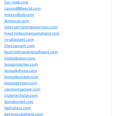
fun-mak.com
casino888world.com
misterdbnb.com
jkmezcal.com
intervaltrainingexercises.com
tyestylebusinesssolutions.com
royalpoipet.com
thestaurant.com
bestlinktrackingsoftware.com
clublubupoo.com
bonusmazijeu.com
bonuskyfojea.com
bonuskorokee.com
bonusgexipoy.com
casinorelaxluxe.com
clubetechplay.com
domdombd.com
dailyplayz.com
getprocrackhere.com