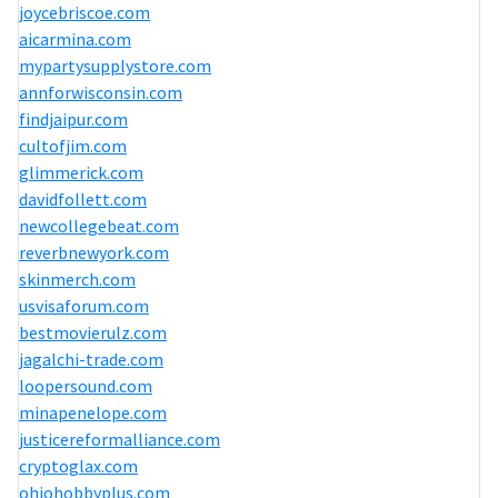
joycebriscoe.com
aicarmina.com
mypartysupplystore.com
annforwisconsin.com
findjaipur.com
cultofjim.com
glimmerick.com
davidfollett.com
newcollegebeat.com
reverbnewyork.com
skinmerch.com
usvisaforum.com
bestmovierulz.com
jagalchi-trade.com
loopersound.com
minapenelope.com
justicereformalliance.com
cryptoglax.com
ohiohobbyplus.com