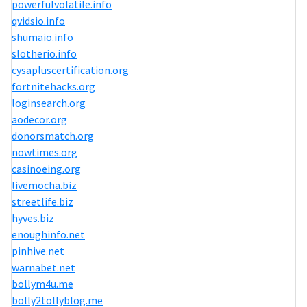
powerfulvolatile.info
qvidsio.info
shumaio.info
slotherio.info
cysapluscertification.org
fortnitehacks.org
loginsearch.org
aodecor.org
donorsmatch.org
nowtimes.org
casinoeing.org
livemocha.biz
streetlife.biz
hyves.biz
enoughinfo.net
pinhive.net
warnabet.net
bollym4u.me
bolly2tollyblog.me