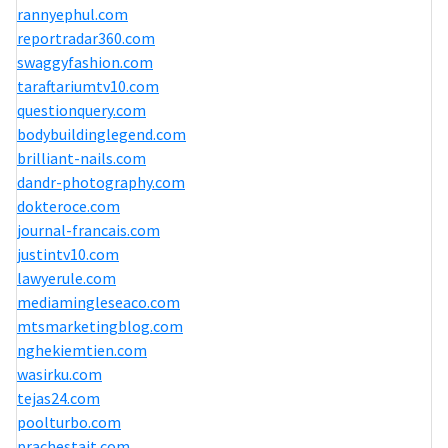
rannyephul.com
reportradar360.com
swaggyfashion.com
taraftariumtv10.com
questionquery.com
bodybuildinglegend.com
brilliant-nails.com
dandr-photography.com
dokteroce.com
journal-francais.com
justintv10.com
lawyerule.com
mediamingleseaco.com
mtsmarketingblog.com
nghekiemtien.com
wasirku.com
tejas24.com
poolturbo.com
prachestait.com