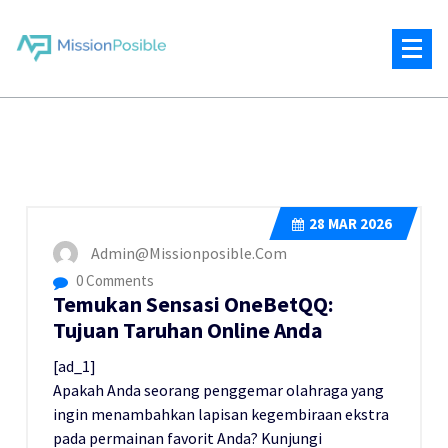
Skip
to
content
Raih kemenangan dengan slot gacor yang didukung server PKV Games berkualitas di situs slot onl
terpercaya.
28
MAR 2026
Admin@missionposible.com
0 Comments
Temukan Sensasi OneBetQQ:
Tujuan Taruhan Online Anda
[ad_1]
Apakah Anda seorang penggemar olahraga yang
ingin menambahkan lapisan kegembiraan ekstra
pada permainan favorit Anda? Kunjungi