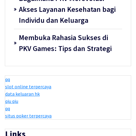
Akses Layanan Kesehatan bagi
Individu dan Keluarga
Membuka Rahasia Sukses di
PKV Games: Tips dan Strategi
qq
slot online terpercaya
data keluaran hk
qiu qiu
qq
situs poker terpercaya
Links