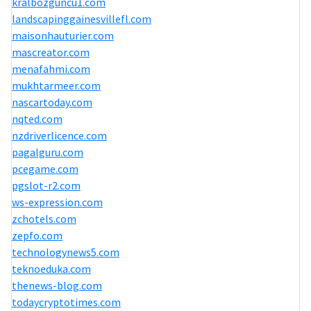
kralbozguncu1.com
landscapinggainesvillefl.com
maisonhauturier.com
mascreator.com
menafahmi.com
mukhtarmeer.com
nascartoday.com
nqted.com
nzdriverlicence.com
pagalguru.com
pcegame.com
pgslot-r2.com
ws-expression.com
zchotels.com
zepfo.com
technologynews5.com
teknoeduka.com
thenews-blog.com
todaycryptotimes.com