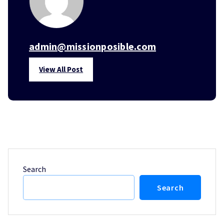
admin@missionposible.com
View All Post
Search
Search