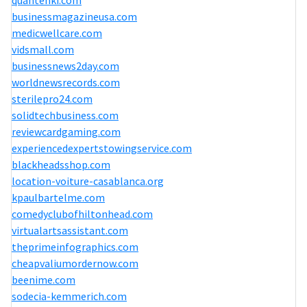
businessmagazineusa.com
medicwellcare.com
vidsmall.com
businessnews2day.com
worldnewsrecords.com
sterilepro24.com
solidtechbusiness.com
reviewcardgaming.com
experiencedexpertstowingservice.com
blackheadsshop.com
location-voiture-casablanca.org
kpaulbartelme.com
comedyclubofhiltonhead.com
virtualartsassistant.com
theprimeinfographics.com
cheapvaliumordernow.com
beenime.com
sodecia-kemmerich.com