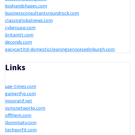
bodyandshapes.com
businessconsultantsroundrock.com
classicglobalnews.com
cybercusp.com
britaintt.com
deconds.com
easycartltd-domesticcleaningservicesedinburgh.com
Links
uae-times.com
gamerifys.com
inspiratif.net
vsmsnetworks.com
offthem.com
ibommatv.com
techporfit.com