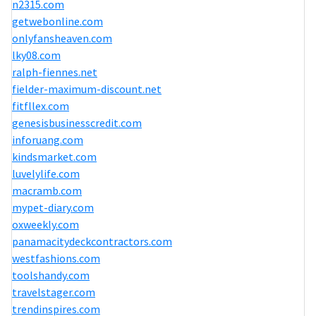
n2315.com
getwebonline.com
onlyfansheaven.com
lky08.com
ralph-fiennes.net
fielder-maximum-discount.net
fitfllex.com
genesisbusinesscredit.com
inforuang.com
kindsmarket.com
luvelylife.com
macramb.com
mypet-diary.com
oxweekly.com
panamacitydeckcontractors.com
westfashions.com
toolshandy.com
travelstager.com
trendinspires.com