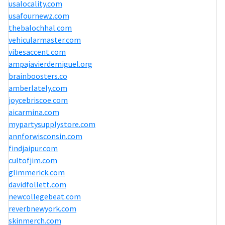
usalocality.com
usafournewz.com
thebalochhal.com
vehicularmaster.com
vibesaccent.com
ampajavierdemiguel.org
brainboosters.co
amberlately.com
joycebriscoe.com
aicarmina.com
mypartysupplystore.com
annforwisconsin.com
findjaipur.com
cultofjim.com
glimmerick.com
davidfollett.com
newcollegebeat.com
reverbnewyork.com
skinmerch.com