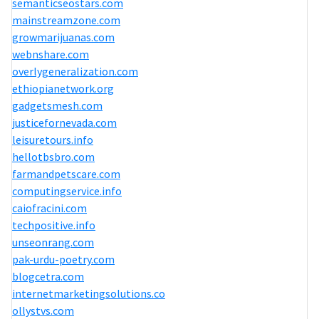
semanticseostars.com
mainstreamzone.com
growmarijuanas.com
webnshare.com
overlygeneralization.com
ethiopianetwork.org
gadgetsmesh.com
justicefornevada.com
leisuretours.info
hellotbsbro.com
farmandpetscare.com
computingservice.info
caiofracini.com
techpositive.info
unseonrang.com
pak-urdu-poetry.com
blogcetra.com
internetmarketingsolutions.co
ollystvs.com