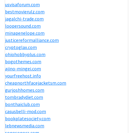
usvisaforum.com
bestmovierulz.com
jagalchi-trade.com
loopersound.com
minapenelope.com
justicereformalliance.com
cryptoglax.com
ohiohobbyplus.com
bogothemes.com
ajino-mingei.com
yourfreehost.info
cheapnorthfacejacketsm.com
gurjoshhomes.com
tombradydiet.com
bonthaiclub.com
casusbelli-mod.com
bookplatesociety.com
lebnewsmedia.com
sonosonora.com