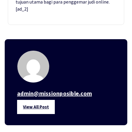
tujuan utama bagi para penggemar judi online.
[ad_2]
admin@missionposible.com
View All Post