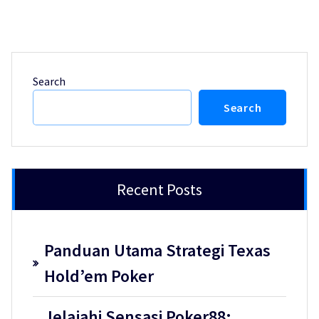
Search
Search
Recent Posts
Panduan Utama Strategi Texas
Hold’em Poker
Jelajahi Sensasi Poker88: