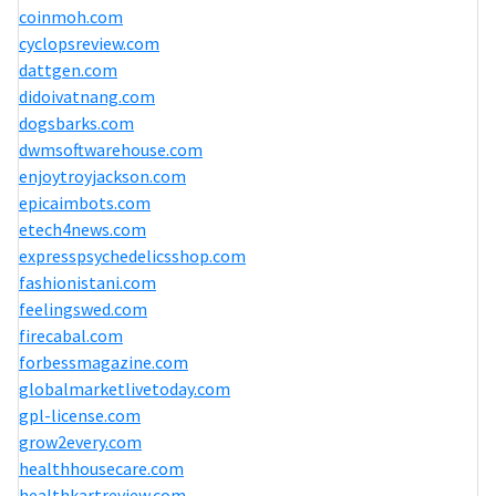
coinmoh.com
cyclopsreview.com
dattgen.com
didoivatnang.com
dogsbarks.com
dwmsoftwarehouse.com
enjoytroyjackson.com
epicaimbots.com
etech4news.com
expresspsychedelicsshop.com
fashionistani.com
feelingswed.com
firecabal.com
forbessmagazine.com
globalmarketlivetoday.com
gpl-license.com
grow2every.com
healthhousecare.com
healthkartreview.com