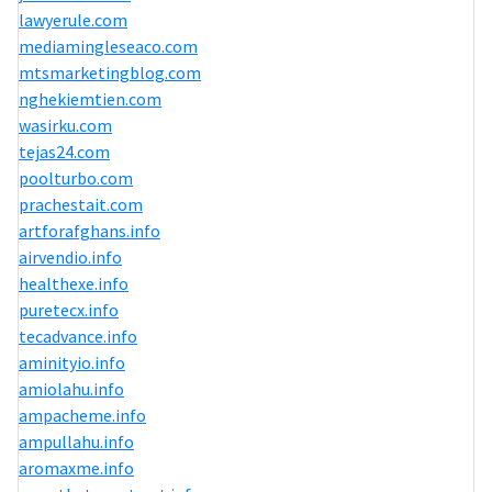
lawyerule.com
mediamingleseaco.com
mtsmarketingblog.com
nghekiemtien.com
wasirku.com
tejas24.com
poolturbo.com
prachestait.com
artforafghans.info
airvendio.info
healthexe.info
puretecx.info
tecadvance.info
aminityio.info
amiolahu.info
ampacheme.info
ampullahu.info
aromaxme.info