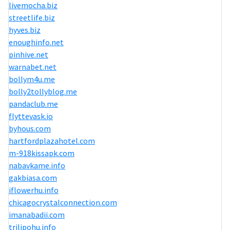
livemocha.biz
streetlife.biz
hyves.biz
enoughinfo.net
pinhive.net
warnabet.net
bollym4u.me
bolly2tollyblog.me
pandaclub.me
flyttevask.io
byhous.com
hartfordplazahotel.com
m-918kissapk.com
nabavkame.info
gakbiasa.com
iflowerhu.info
chicagocrystalconnection.com
imanabadii.com
trilipohu.info