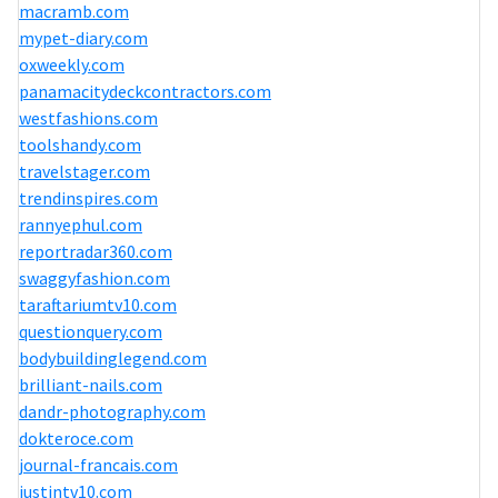
macramb.com
mypet-diary.com
oxweekly.com
panamacitydeckcontractors.com
westfashions.com
toolshandy.com
travelstager.com
trendinspires.com
rannyephul.com
reportradar360.com
swaggyfashion.com
taraftariumtv10.com
questionquery.com
bodybuildinglegend.com
brilliant-nails.com
dandr-photography.com
dokteroce.com
journal-francais.com
justintv10.com