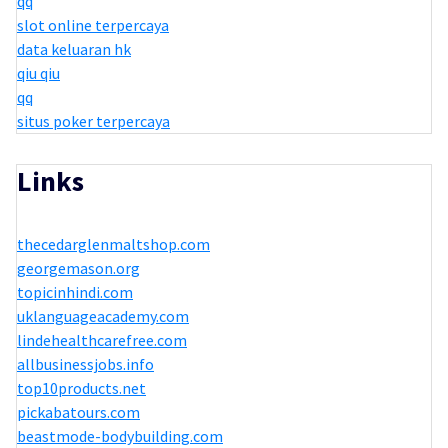
qq
slot online terpercaya
data keluaran hk
qiu qiu
qq
situs poker terpercaya
Links
thecedarglenmaltshop.com
georgemason.org
topicinhindi.com
uklanguageacademy.com
lindehealthcarefree.com
allbusinessjobs.info
top10products.net
pickabatours.com
beastmode-bodybuilding.com