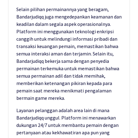
Selain pilihan permainannya yang beragam,
Bandarjudiqq juga mengedepankan keamanan dan
keadilan dalam segala aspek operasionalnya.
Platform ini menggunakan teknologi enkripsi
canggih untuk melindungi informasi pribadi dan
transaksi keuangan pemain, memastikan bahwa
semua interaksi aman dan terjamin. Selain itu,
Bandarjudiqq bekerja sama dengan penyedia
permainan terkemuka untuk memastikan bahwa
semua permainan adil dan tidak memihak,
memberikan ketenangan pikiran kepada para
pemain saat mereka menikmati pengalaman
bermain game mereka.
Layanan pelanggan adalah area lain di mana
Bandarjudiqq unggul. Platform ini menawarkan
dukungan 24/7 untuk membantu pemain dengan
pertanyaan atau kekhawatiran apa pun yang