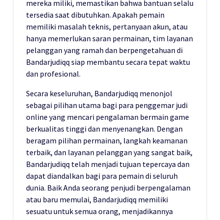
mereka miliki, memastikan bahwa bantuan selalu
tersedia saat dibutuhkan. Apakah pemain
memiliki masalah teknis, pertanyaan akun, atau
hanya memerlukan saran permainan, tim layanan
pelanggan yang ramah dan berpengetahuan di
Bandarjudiqq siap membantu secara tepat waktu
dan profesional.
Secara keseluruhan, Bandarjudiqq menonjol
sebagai pilihan utama bagi para penggemar judi
online yang mencari pengalaman bermain game
berkualitas tinggi dan menyenangkan. Dengan
beragam pilihan permainan, langkah keamanan
terbaik, dan layanan pelanggan yang sangat baik,
Bandarjudiqq telah menjadi tujuan tepercaya dan
dapat diandalkan bagi para pemain di seluruh
dunia. Baik Anda seorang penjudi berpengalaman
atau baru memulai, Bandarjudiqq memiliki
sesuatu untuk semua orang, menjadikannya